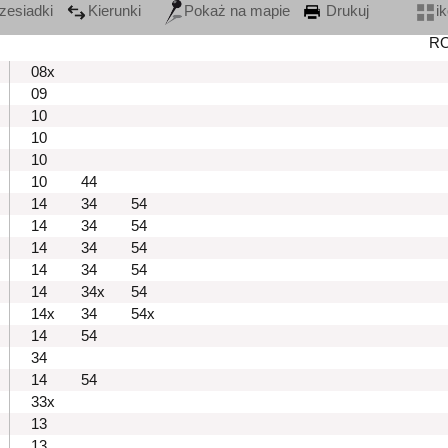
zesiadki
Kierunki
Pokaż na mapie
Drukuj
i
R
08x
09
10
10
10
10
44
14
34
54
14
34
54
14
34
54
14
34
54
14
34x
54
14x
34
54x
14
54
34
14
54
33x
13
13