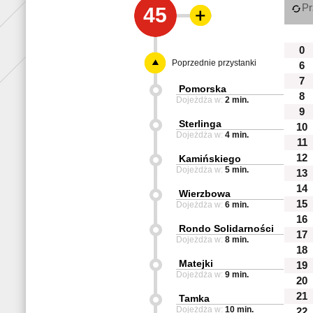
Pr
45
0
Poprzednie przystanki
6
7
Pomorska
8
Dojeżdża w:
2 min.
9
Sterlinga
10
Dojeżdża w:
4 min.
11
12
Kamińskiego
Dojeżdża w:
5 min.
13
14
Wierzbowa
15
Dojeżdża w:
6 min.
16
Rondo Solidarności
17
Dojeżdża w:
8 min.
18
Matejki
19
Dojeżdża w:
9 min.
20
21
Tamka
Dojeżdża w:
10 min.
22