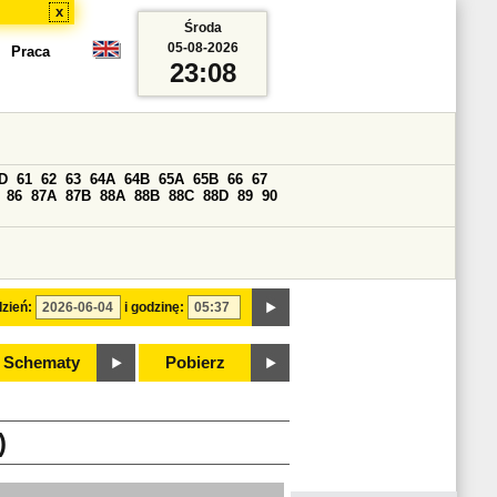
x
Środa
05-08-2026
Praca
23:08
D
61
62
63
64A
64B
65A
65B
66
67
86
87A
87B
88A
88B
88C
88D
89
90
zień:
i godzinę:
Schematy
Pobierz
)