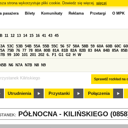
sza strona wykorzystuje pliki cookie. Dowiedz się więcej.
więcej
a pasażera
Bilety
Komunikaty
Reklama
Przetargi
O MPK
0B
11
12
13
14
15
16
41
43
45
53A
53C
53B
54B
55A
55B
55C
56
57
58A
58B
59
60A
60B
60C
60
75A
75B
76
77
78
80A
80B
81A
81B
82A
82B
83
84A
84B
85A
85B
97B
99
100
101
201
202
6.
F1
G1
G2
H
W
N5B
N6
N7A
N7B
N8
N9
rzystanek Kilińskiego
Sprawdź rozkład na d
Utrudnienia
Przystanki
Połączenia
PÓŁNOCNA - KILIŃSKIEGO (0858
STANEK: