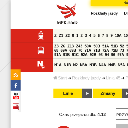
Na
Rozkłady jazdy
Dl
Z
Z1
Z2
0
1
2
3
4
5
6
7
8
9
10A
1
Z3
Z6
Z13
Z43
50A
50B
51A
51B
52
68
69A
69B
70
71A
71B
72A
72B
73
91A
91B
91C
92A
92B
93
94
96
97A
N1A
N1B
N2
N3A
N3B
N4A
N4B
N5A
Start
Rozkłady jazdy
Linia 45
P
Linie
Zmiany
Czas przejazdu dla:
4:12
PRZY