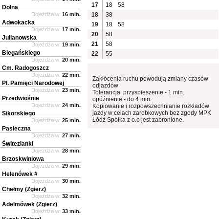
17
18
58
Dolna
Dojeżdża w:
16 min.
18
38
Adwokacka
19
18
58
Dojeżdża w:
17 min.
20
58
Julianowska
21
58
Dojeżdża w:
19 min.
Biegańskiego
22
55
Dojeżdża w:
20 min.
Cm. Radogoszcz
Dojeżdża w:
22 min.
Zakłócenia ruchu powodują zmiany czasów
Pl. Pamięci Narodowej
odjazdów
Dojeżdża w:
23 min.
Tolerancja: przyspieszenie - 1 min.
Przedwiośnie
opóźnienie - do 4 min.
Dojeżdża w:
24 min.
Kopiowanie i rozpowszechnianie rozkładów
jazdy w celach zarobkowych bez zgody MPK
Sikorskiego
Łódź Spółka z o.o jest zabronione.
Dojeżdża w:
25 min.
Pasieczna
Dojeżdża w:
27 min.
Świtezianki
Dojeżdża w:
28 min.
Brzoskwiniowa
Dojeżdża w:
29 min.
Helenówek #
Dojeżdża w:
30 min.
Chełmy (Zgierz)
Dojeżdża w:
32 min.
Adelmówek (Zgierz)
Dojeżdża w:
33 min.