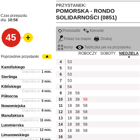
PRZYSTANEK:
POMORSKA - RONDO
Czas przejazdu
SOLIDARNOŚCI (0851)
dla:
10:58
Przesiadki
Kierunki
45
Pokaż na mapie
Drukuj
ikony
Tabliczka jak na przystanku
ROBOCZY
SOBOTY
NIEDZIELA
Poprzednie przystanki
4
53
Kamińskiego
5
53
Dojeżdża w:
1 min.
6
53
Sterlinga
7
53
Dojeżdża w:
2 min.
Kilińskiego
8
54
Dojeżdża w:
4 min.
9
28
58
Północna
10
18
38
58
Dojeżdża w:
5 min.
11
18
38
58
Nowomiejska
Dojeżdża w:
8 min.
12
18
38
58
Manufaktura
13
18
38
58
Dojeżdża w:
11 min.
14
18
38
58
Lutomierska
Dojeżdża w:
12 min.
15
18
38
58
Limanowskiego
16
38
Dojeżdża w:
14 min.