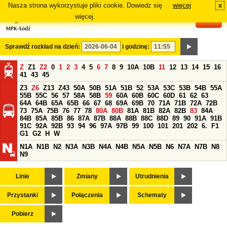
Nasza strona wykorzystuje pliki cookie. Dowiedz się
więcej
x
#
więcej.
Sprawdź rozkład na dzień:
i godzinę:
Z
Z1
Z2
0
1
2
3
4
5
6
7
8
9
10A
10B
11
12
13
14
15
16
41
43
45
Z3
Z6
Z13
Z43
50A
50B
51A
51B
52
53A
53C
53B
54B
55A
55B
55C
56
57
58A
58B
59
60A
60B
60C
60D
61
62
63
64A
64B
65A
65B
66
67
68
69A
69B
70
71A
71B
72A
72B
73
75A
75B
76
77
78
80A
80B
81A
81B
82A
82B
83
84A
84B
85A
85B
86
87A
87B
88A
88B
88C
88D
89
90
91A
91B
91C
92A
92B
93
94
96
97A
97B
99
100
101
201
202
6.
F1
G1
G2
H
W
N1A
N1B
N2
N3A
N3B
N4A
N4B
N5A
N5B
N6
N7A
N7B
N8
N9
Linie
Zmiany
Utrudnienia
Przystanki
Połączenia
Schematy
Pobierz