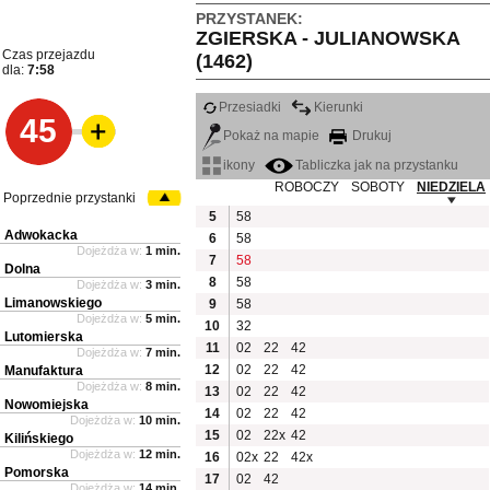
PRZYSTANEK:
ZGIERSKA - JULIANOWSKA
Czas przejazdu
(1462)
dla:
7:58
Przesiadki
Kierunki
45
Pokaż na mapie
Drukuj
ikony
Tabliczka jak na przystanku
ROBOCZY
SOBOTY
NIEDZIELA
Poprzednie przystanki
5
58
Adwokacka
6
58
Dojeżdża w:
1 min.
7
58
Dolna
8
58
Dojeżdża w:
3 min.
Limanowskiego
9
58
Dojeżdża w:
5 min.
10
32
Lutomierska
11
02
22
42
Dojeżdża w:
7 min.
12
02
22
42
Manufaktura
Dojeżdża w:
8 min.
13
02
22
42
Nowomiejska
14
02
22
42
Dojeżdża w:
10 min.
15
02
22x
42
Kilińskiego
Dojeżdża w:
12 min.
16
02x
22
42x
Pomorska
17
02
42
Dojeżdża w:
14 min.