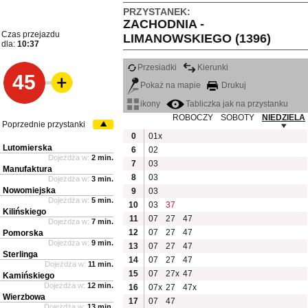
PRZYSTANEK:
ZACHODNIA -
Czas przejazdu
LIMANOWSKIEGO (1396)
dla:
10:37
Przesiadki
Kierunki
45
Pokaż na mapie
Drukuj
ikony
Tabliczka jak na przystanku
ROBOCZY
SOBOTY
NIEDZIELA
Poprzednie przystanki
0
01x
Lutomierska
6
02
Dojeżdża w:
2 min.
7
03
Manufaktura
8
03
Dojeżdża w:
3 min.
Nowomiejska
9
03
Dojeżdża w:
5 min.
10
03
37
Kilińskiego
11
07
27
47
Dojeżdża w:
7 min.
12
07
27
47
Pomorska
Dojeżdża w:
9 min.
13
07
27
47
Sterlinga
14
07
27
47
Dojeżdża w:
11 min.
15
07
27x
47
Kamińskiego
Dojeżdża w:
12 min.
16
07x
27
47x
Wierzbowa
17
07
47
Dojeżdża w:
13 min.