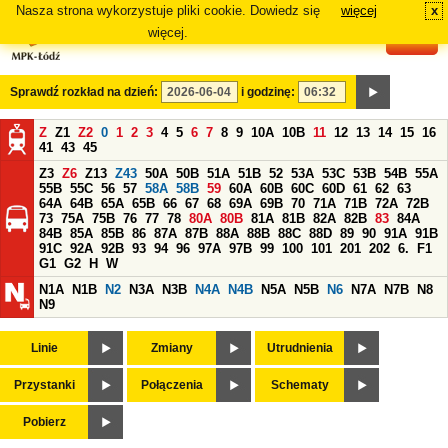
Nasza strona wykorzystuje pliki cookie. Dowiedz się
więcej
x
#
więcej.
Sprawdź rozkład na dzień:
i godzinę:
Z
Z1
Z2
0
1
2
3
4
5
6
7
8
9
10A
10B
11
12
13
14
15
16
41
43
45
Z3
Z6
Z13
Z43
50A
50B
51A
51B
52
53A
53C
53B
54B
55A
55B
55C
56
57
58A
58B
59
60A
60B
60C
60D
61
62
63
64A
64B
65A
65B
66
67
68
69A
69B
70
71A
71B
72A
72B
73
75A
75B
76
77
78
80A
80B
81A
81B
82A
82B
83
84A
84B
85A
85B
86
87A
87B
88A
88B
88C
88D
89
90
91A
91B
91C
92A
92B
93
94
96
97A
97B
99
100
101
201
202
6.
F1
G1
G2
H
W
N1A
N1B
N2
N3A
N3B
N4A
N4B
N5A
N5B
N6
N7A
N7B
N8
N9
Linie
Zmiany
Utrudnienia
Przystanki
Połączenia
Schematy
Pobierz