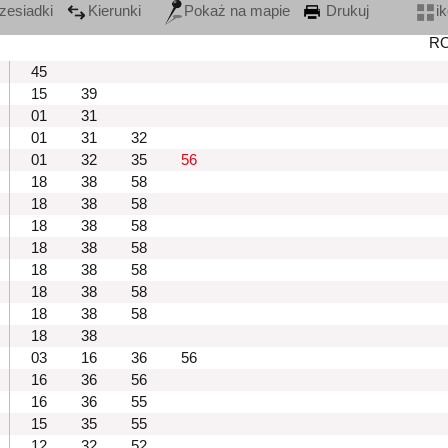
zesiadki
Kierunki
Pokaż na mapie
Drukuj
i
R
45
15
39
01
31
01
31
32
01
32
35
56
18
38
58
18
38
58
18
38
58
18
38
58
18
38
58
18
38
58
18
38
58
18
38
03
16
36
56
16
36
56
16
36
55
15
35
55
12
32
52