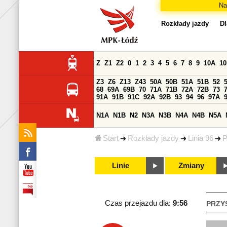
Na
Rozkłady jazdy
Dl
Z
Z1
Z2
0
1
2
3
4
5
6
7
8
9
10A
1
Z3
Z6
Z13
Z43
50A
50B
51A
51B
52
68
69A
69B
70
71A
71B
72A
72B
73
91A
91B
91C
92A
92B
93
94
96
97A
N1A
N1B
N2
N3A
N3B
N4A
N4B
N5A
Start
Rozkłady jazdy
Linia 96
P
Linie
Zmiany
Czas przejazdu dla:
9:56
PRZY