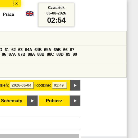
x
Czwartek
06-08-2026
Praca
02:54
D
61
62
63
64A
64B
65A
65B
66
67
86
87A
87B
88A
88B
88C
88D
89
90
zień:
i godzinę:
Schematy
Pobierz