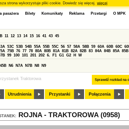
sza strona wykorzystuje pliki cookie. Dowiedz się więcej.
więcej
a pasażera
Bilety
Komunikaty
Reklama
Przetargi
O MPK
0B
11
12
13
14
15
16
41
43
45
53A
53C
53B
54B
55A
55B
55C
56
57
58A
58B
59
60A
60B
60C
60
75A
75B
76
77
78
80A
80B
81A
81B
82A
82B
83
84A
84B
85A
85B
97B
99
100
101
201
202
6.
F1
G1
G2
H
W
N5B
N6
N7A
N7B
N8
N9
rzystanek Traktorowa
Sprawdź rozkład na d
Utrudnienia
Przystanki
Połączenia
ROJNA - TRAKTOROWA (0958)
STANEK: