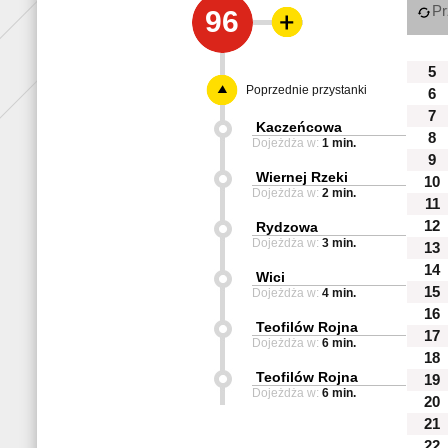
Pr
96
5
Poprzednie przystanki
6
7
Kaczeńcowa
8
Dojeżdża w:
1 min.
9
Wiernej Rzeki
10
Dojeżdża w:
2 min.
11
12
Rydzowa
Dojeżdża w:
3 min.
13
14
Wici
15
Dojeżdża w:
4 min.
16
Teofilów Rojna
17
Dojeżdża w:
6 min.
18
Teofilów Rojna
19
Dojeżdża w:
6 min.
20
21
22