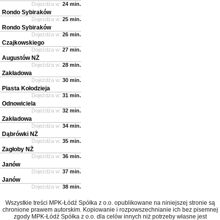
Dojeżdża w:
24 min.
Rondo Sybiraków
Dojeżdża w:
25 min.
Rondo Sybiraków
Dojeżdża w:
26 min.
Czajkowskiego
Dojeżdża w:
27 min.
Augustów NŻ
Dojeżdża w:
28 min.
Zakładowa
Dojeżdża w:
30 min.
Piasta Kołodzieja
Dojeżdża w:
31 min.
Odnowiciela
Dojeżdża w:
32 min.
Zakładowa
Dojeżdża w:
34 min.
Dąbrówki NŻ
Dojeżdża w:
35 min.
Zagłoby NŻ
Dojeżdża w:
36 min.
Janów
Dojeżdża w:
37 min.
Janów
Dojeżdża w:
38 min.
Wszystkie treści MPK-Łódź Spółka z o.o. opublikowane na niniejszej stronie są
chronione prawem autorskim. Kopiowanie i rozpowszechnianie ich bez pisemnej
zgody MPK-Łódź Spółka z o.o. dla celów innych niż potrzeby własne jest