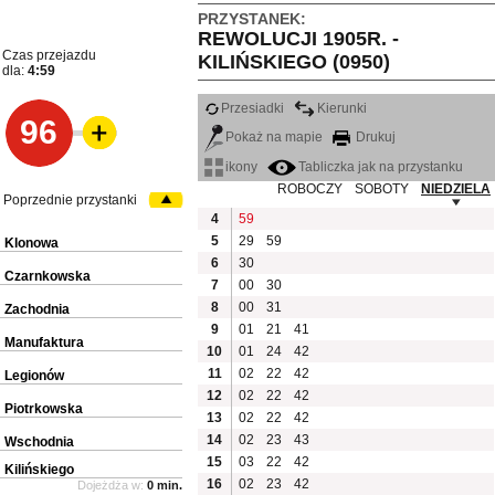
PRZYSTANEK:
REWOLUCJI 1905R. -
Czas przejazdu
KILIŃSKIEGO (0950)
dla:
4:59
Przesiadki
Kierunki
96
Pokaż na mapie
Drukuj
ikony
Tabliczka jak na przystanku
ROBOCZY
SOBOTY
NIEDZIELA
Poprzednie przystanki
4
59
5
29
59
Klonowa
6
30
Czarnkowska
7
00
30
8
00
31
Zachodnia
9
01
21
41
Manufaktura
10
01
24
42
11
02
22
42
Legionów
12
02
22
42
Piotrkowska
13
02
22
42
14
02
23
43
Wschodnia
15
03
22
42
Kilińskiego
16
02
23
42
Dojeżdża w:
0 min.