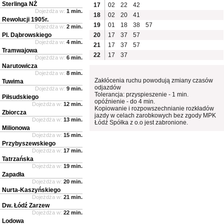
Sterlinga NŻ
17
02
22
42
Dojeżdża w:
1 min.
18
02
20
41
Rewolucji 1905r.
19
01
18
38
57
Dojeżdża w:
2 min.
Pl. Dąbrowskiego
20
17
37
57
Dojeżdża w:
4 min.
21
17
37
57
Tramwajowa
22
17
37
Dojeżdża w:
6 min.
Narutowicza
Dojeżdża w:
8 min.
Zakłócenia ruchu powodują zmiany czasów
Tuwima
odjazdów
Dojeżdża w:
9 min.
Tolerancja: przyspieszenie - 1 min.
Piłsudskiego
opóźnienie - do 4 min.
Dojeżdża w:
12 min.
Kopiowanie i rozpowszechnianie rozkładów
Zbiorcza
jazdy w celach zarobkowych bez zgody MPK
Dojeżdża w:
13 min.
Łódź Spółka z o.o jest zabronione.
Milionowa
Dojeżdża w:
15 min.
Przybyszewskiego
Dojeżdża w:
17 min.
Tatrzańska
Dojeżdża w:
19 min.
Zapadła
Dojeżdża w:
20 min.
Nurta-Kaszyńskiego
Dojeżdża w:
21 min.
Dw. Łódź Zarzew
Dojeżdża w:
22 min.
Lodowa