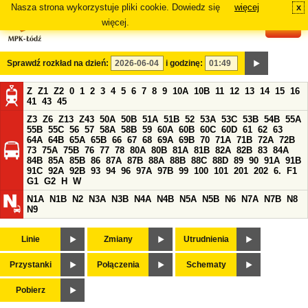
Nasza strona wykorzystuje pliki cookie. Dowiedz się
więcej
x
#
więcej.
Sprawdź rozkład na dzień:
i godzinę:
Z
Z1
Z2
0
1
2
3
4
5
6
7
8
9
10A
10B
11
12
13
14
15
16
41
43
45
Z3
Z6
Z13
Z43
50A
50B
51A
51B
52
53A
53C
53B
54B
55A
55B
55C
56
57
58A
58B
59
60A
60B
60C
60D
61
62
63
64A
64B
65A
65B
66
67
68
69A
69B
70
71A
71B
72A
72B
73
75A
75B
76
77
78
80A
80B
81A
81B
82A
82B
83
84A
84B
85A
85B
86
87A
87B
88A
88B
88C
88D
89
90
91A
91B
91C
92A
92B
93
94
96
97A
97B
99
100
101
201
202
6.
F1
G1
G2
H
W
N1A
N1B
N2
N3A
N3B
N4A
N4B
N5A
N5B
N6
N7A
N7B
N8
N9
Linie
Zmiany
Utrudnienia
Przystanki
Połączenia
Schematy
Pobierz