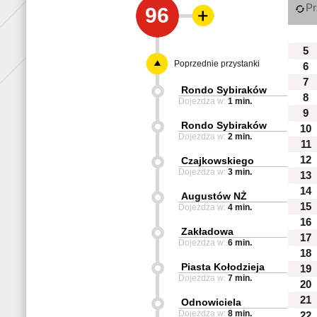
Pr
96
5
Poprzednie przystanki
6
7
Rondo Sybiraków
8
Dojeżdża w:
1 min.
9
Rondo Sybiraków
10
Dojeżdża w:
2 min.
11
12
Czajkowskiego
Dojeżdża w:
3 min.
13
14
Augustów NŻ
15
Dojeżdża w:
4 min.
16
Zakładowa
17
Dojeżdża w:
6 min.
18
Piasta Kołodzieja
19
Dojeżdża w:
7 min.
20
21
Odnowiciela
Dojeżdża w:
8 min.
22