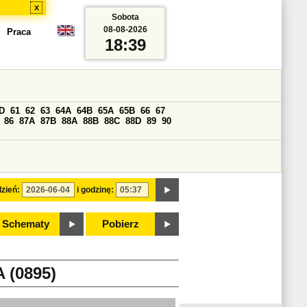
x
Sobota
08-08-2026
Praca
18:39
D
61
62
63
64A
64B
65A
65B
66
67
86
87A
87B
88A
88B
88C
88D
89
90
zień:
i godzinę:
Schematy
Pobierz
(0895)