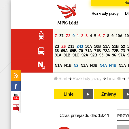
Na
Rozkłady jazdy
Dl
Z
Z1
Z2
0
1
2
3
4
5
6
7
8
9
10A
1
Z3
Z6
Z13
Z43
50A
50B
51A
51B
52
68
69A
69B
70
71A
71B
72A
72B
73
91A
91B
91C
92A
92B
93
94
96
97A
N1A
N1B
N2
N3A
N3B
N4A
N4B
N5A
Start
Rozkłady jazdy
Linia 96
P
Linie
Zmiany
Czas przejazdu dla:
18:44
PRZY