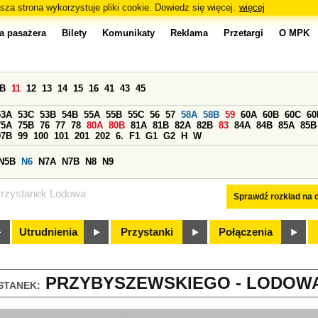
sza strona wykorzystuje pliki cookie. Dowiedz się więcej.
więcej
a pasażera
Bilety
Komunikaty
Reklama
Przetargi
O MPK
0B
11
12
13
14
15
16
41
43
45
53A
53C
53B
54B
55A
55B
55C
56
57
58A
58B
59
60A
60B
60C
60
75A
75B
76
77
78
80A
80B
81A
81B
82A
82B
83
84A
84B
85A
85B
97B
99
100
101
201
202
6.
F1
G1
G2
H
W
N5B
N6
N7A
N7B
N8
N9
rzystanek Lodowa
Sprawdź rozkład na d
Utrudnienia
Przystanki
Połączenia
PRZYBYSZEWSKIEGO - LODOWA 
STANEK: