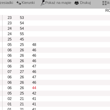
zesiadki
Kierunki
Pokaż na mapie
Drukuj
i
R
23
53
23
54
24
54
24
55
25
45
05
25
48
06
26
46
06
26
46
06
26
46
06
26
47
07
27
46
06
26
47
06
26
46
06
26
44
05
25
42
02
21
41
01
21
41
01
21
41