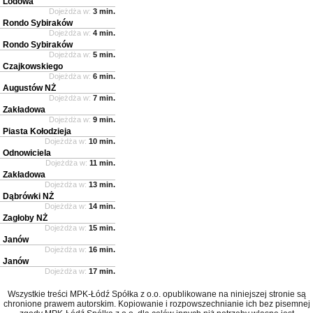
Lodowa
Dojeżdża w:
3 min.
Rondo Sybiraków
Dojeżdża w:
4 min.
Rondo Sybiraków
Dojeżdża w:
5 min.
Czajkowskiego
Dojeżdża w:
6 min.
Augustów NŻ
Dojeżdża w:
7 min.
Zakładowa
Dojeżdża w:
9 min.
Piasta Kołodzieja
Dojeżdża w:
10 min.
Odnowiciela
Dojeżdża w:
11 min.
Zakładowa
Dojeżdża w:
13 min.
Dąbrówki NŻ
Dojeżdża w:
14 min.
Zagłoby NŻ
Dojeżdża w:
15 min.
Janów
Dojeżdża w:
16 min.
Janów
Dojeżdża w:
17 min.
Wszystkie treści MPK-Łódź Spółka z o.o. opublikowane na niniejszej stronie są
chronione prawem autorskim. Kopiowanie i rozpowszechnianie ich bez pisemnej