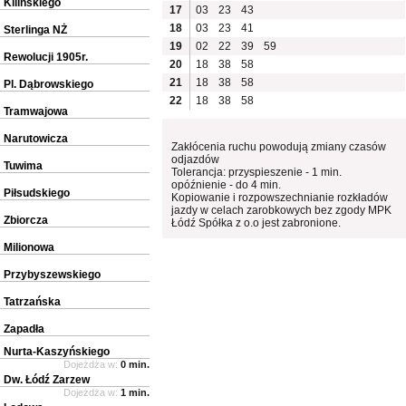
Kilińskiego
17
03
23
43
18
03
23
41
Sterlinga NŻ
19
02
22
39
59
Rewolucji 1905r.
20
18
38
58
21
18
38
58
Pl. Dąbrowskiego
22
18
38
58
Tramwajowa
Narutowicza
Zakłócenia ruchu powodują zmiany czasów
odjazdów
Tuwima
Tolerancja: przyspieszenie - 1 min.
opóźnienie - do 4 min.
Piłsudskiego
Kopiowanie i rozpowszechnianie rozkładów
jazdy w celach zarobkowych bez zgody MPK
Zbiorcza
Łódź Spółka z o.o jest zabronione.
Milionowa
Przybyszewskiego
Tatrzańska
Zapadła
Nurta-Kaszyńskiego
Dojeżdża w:
0 min.
Dw. Łódź Zarzew
Dojeżdża w:
1 min.