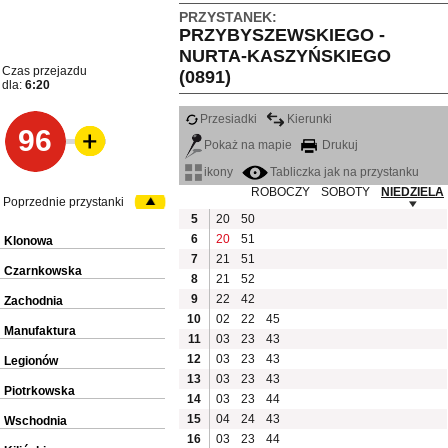
PRZYSTANEK:
PRZYBYSZEWSKIEGO -
NURTA-KASZYŃSKIEGO
Czas przejazdu
(0891)
dla:
6:20
Przesiadki
Kierunki
96
Pokaż na mapie
Drukuj
ikony
Tabliczka jak na przystanku
ROBOCZY
SOBOTY
NIEDZIELA
Poprzednie przystanki
5
20
50
6
20
51
Klonowa
7
21
51
Czarnkowska
8
21
52
9
22
42
Zachodnia
10
02
22
45
Manufaktura
11
03
23
43
12
03
23
43
Legionów
13
03
23
43
Piotrkowska
14
03
23
44
15
04
24
43
Wschodnia
16
03
23
44