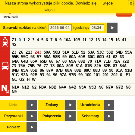
Nasza strona wykorzystuje pliki cookie. Dowiedz się
więcej
x
#
więcej.
Sprawdź rozkład na dzień:
i godzinę:
Z1
0
1
2
3
4
5
6
7
8
9
10A
10B
11
12
13
14
15
16
41
45
Z3
Z6
Z13
Z43
50A
50B
51A
51B
52
53A
53C
53B
54B
55A
55B
55C
56
57
58A
58B
59
60A
60B
60C
60D
61
62
63
64A
64B
65A
65B
66
67
68
69A
69B
70
71A
71B
72A
72B
73
75A
75B
76
77
78
80A
80B
81A
81B
82A
82B
83
84A
84B
85A
85B
86
87A
87B
88A
88B
88C
88D
89
90
91A
91B
91C
92A
92B
93
94
96
97A
97B
99
100
101
201
202
6.
F1
G1
G2
H
W
N1A
N1B
N2
N3A
N3B
N4A
N4B
N5A
N5B
N6
N7A
N7B
N8
N9
Linie
Zmiany
Utrudnienia
Przystanki
Połączenia
Schematy
Pobierz