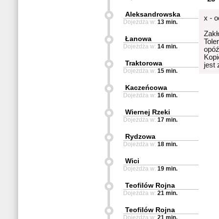
Aleksandrowska
x - 
Dojeżdża w:
13 min.
Zakł
Łanowa
Tole
Dojeżdża w:
14 min.
opóź
Kopi
Traktorowa
jest
Dojeżdża w:
15 min.
Kaczeńcowa
Dojeżdża w:
16 min.
Wiernej Rzeki
Dojeżdża w:
17 min.
Rydzowa
Dojeżdża w:
18 min.
Wici
Dojeżdża w:
19 min.
Teofilów Rojna
Dojeżdża w:
21 min.
Teofilów Rojna
Dojeżdża w:
21 min.