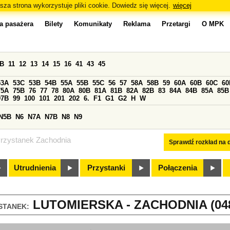
sza strona wykorzystuje pliki cookie. Dowiedz się więcej.
więcej
a pasażera
Bilety
Komunikaty
Reklama
Przetargi
O MPK
0B
11
12
13
14
15
16
41
43
45
53A
53C
53B
54B
55A
55B
55C
56
57
58A
58B
59
60A
60B
60C
60
75A
75B
76
77
78
80A
80B
81A
81B
82A
82B
83
84A
84B
85A
85B
97B
99
100
101
201
202
6.
F1
G1
G2
H
W
N5B
N6
N7A
N7B
N8
N9
rzystanek Zachodnia
Sprawdź rozkład na d
Utrudnienia
Przystanki
Połączenia
LUTOMIERSKA - ZACHODNIA (04
STANEK: