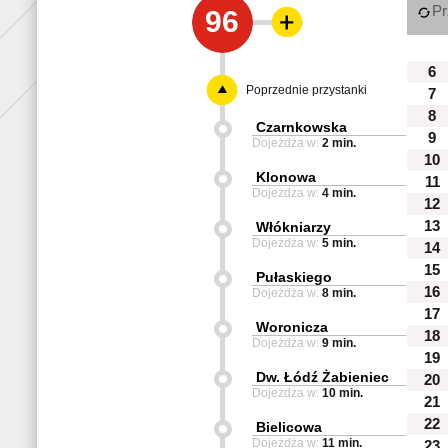
Pr
96
6
Poprzednie przystanki
7
8
Czarnkowska
9
Dojeżdża w:
2 min.
10
Klonowa
11
Dojeżdża w:
4 min.
12
13
Włókniarzy
Dojeżdża w:
5 min.
14
15
Pułaskiego
16
Dojeżdża w:
8 min.
17
Woronicza
18
Dojeżdża w:
9 min.
19
Dw. Łódź Żabieniec
20
Dojeżdża w:
10 min.
21
22
Bielicowa
Dojeżdża w:
11 min.
23