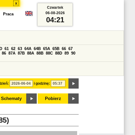
x
Czwartek
06-08-2026
Praca
04:21
D
61
62
63
64A
64B
65A
65B
66
67
86
87A
87B
88A
88B
88C
88D
89
90
zień:
i godzinę:
Schematy
Pobierz
85)