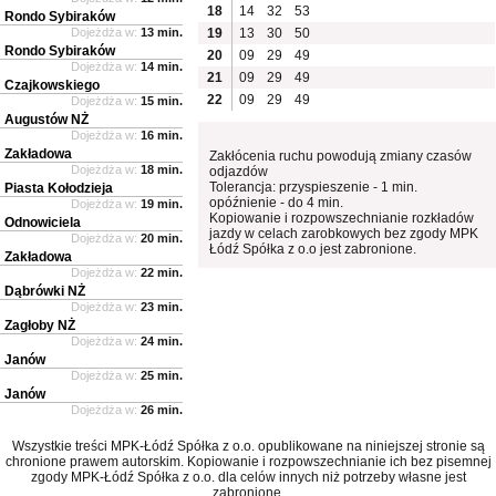
18
14
32
53
Rondo Sybiraków
Dojeżdża w:
13 min.
19
13
30
50
Rondo Sybiraków
20
09
29
49
Dojeżdża w:
14 min.
21
09
29
49
Czajkowskiego
22
09
29
49
Dojeżdża w:
15 min.
Augustów NŻ
Dojeżdża w:
16 min.
Zakładowa
Zakłócenia ruchu powodują zmiany czasów
Dojeżdża w:
18 min.
odjazdów
Tolerancja: przyspieszenie - 1 min.
Piasta Kołodzieja
opóźnienie - do 4 min.
Dojeżdża w:
19 min.
Kopiowanie i rozpowszechnianie rozkładów
Odnowiciela
jazdy w celach zarobkowych bez zgody MPK
Dojeżdża w:
20 min.
Łódź Spółka z o.o jest zabronione.
Zakładowa
Dojeżdża w:
22 min.
Dąbrówki NŻ
Dojeżdża w:
23 min.
Zagłoby NŻ
Dojeżdża w:
24 min.
Janów
Dojeżdża w:
25 min.
Janów
Dojeżdża w:
26 min.
Wszystkie treści MPK-Łódź Spółka z o.o. opublikowane na niniejszej stronie są
chronione prawem autorskim. Kopiowanie i rozpowszechnianie ich bez pisemnej
zgody MPK-Łódź Spółka z o.o. dla celów innych niż potrzeby własne jest
zabronione.