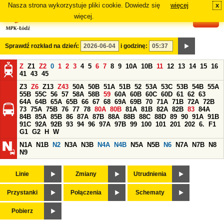
Nasza strona wykorzystuje pliki cookie. Dowiedz się
więcej
x
#
więcej.
Sprawdź rozkład na dzień:
i godzinę:
Z
Z1
Z2
0
1
2
3
4
5
6
7
8
9
10A
10B
11
12
13
14
15
16
41
43
45
Z3
Z6
Z13
Z43
50A
50B
51A
51B
52
53A
53C
53B
54B
55A
55B
55C
56
57
58A
58B
59
60A
60B
60C
60D
61
62
63
64A
64B
65A
65B
66
67
68
69A
69B
70
71A
71B
72A
72B
73
75A
75B
76
77
78
80A
80B
81A
81B
82A
82B
83
84A
84B
85A
85B
86
87A
87B
88A
88B
88C
88D
89
90
91A
91B
91C
92A
92B
93
94
96
97A
97B
99
100
101
201
202
6.
F1
G1
G2
H
W
N1A
N1B
N2
N3A
N3B
N4A
N4B
N5A
N5B
N6
N7A
N7B
N8
N9
Linie
Zmiany
Utrudnienia
Przystanki
Połączenia
Schematy
Pobierz