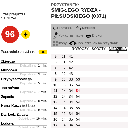
PRZYSTANEK:
ŚMIGŁEGO RYDZA -
Czas przejazdu
PIŁSUDSKIEGO (0371)
dla:
11:54
Przesiadki
Kierunki
96
Pokaż na mapie
Drukuj
ikony
Tabliczka jak na przystanku
ROBOCZY
SOBOTY
NIEDZIELA
Poprzednie przystanki
5
11
41
Zbiorcza
6
11
42
Dojeżdża w:
1 min.
7
12
42
Milionowa
8
12
43
Dojeżdża w:
3 min.
Przybyszewskiego
9
13
33
53
Dojeżdża w:
5 min.
10
13
36
54
Tatrzańska
11
14
34
54
Dojeżdża w:
7 min.
12
14
34
54
Zapadła
Dojeżdża w:
8 min.
13
14
34
54
Nurta-Kaszyńskiego
14
14
35
55
Dojeżdża w:
9 min.
15
15
34
54
Dw. Łódź Zarzew
Dojeżdża w:
10 min.
16
14
35
54
Lodowa
17
14
34
54
Dojeżdża w:
12 min.