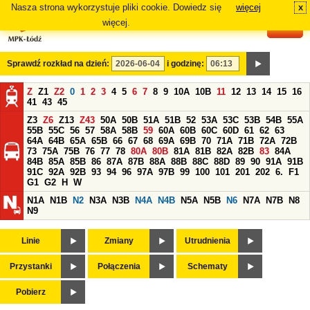
Nasza strona wykorzystuje pliki cookie. Dowiedz się
więcej
x
#
więcej.
Sprawdź rozkład na dzień:
i godzinę:
Z
Z1
Z2
0
1
2
3
4
5
6
7
8
9
10A
10B
11
12
13
14
15
16
41
43
45
Z3
Z6
Z13
Z43
50A
50B
51A
51B
52
53A
53C
53B
54B
55A
55B
55C
56
57
58A
58B
59
60A
60B
60C
60D
61
62
63
64A
64B
65A
65B
66
67
68
69A
69B
70
71A
71B
72A
72B
73
75A
75B
76
77
78
80A
80B
81A
81B
82A
82B
83
84A
84B
85A
85B
86
87A
87B
88A
88B
88C
88D
89
90
91A
91B
91C
92A
92B
93
94
96
97A
97B
99
100
101
201
202
6.
F1
G1
G2
H
W
N1A
N1B
N2
N3A
N3B
N4A
N4B
N5A
N5B
N6
N7A
N7B
N8
N9
Linie
Zmiany
Utrudnienia
Przystanki
Połączenia
Schematy
Pobierz