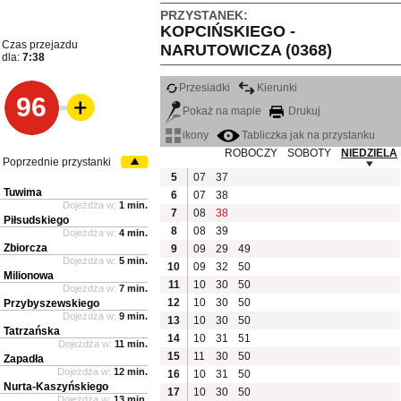
PRZYSTANEK:
KOPCIŃSKIEGO -
Czas przejazdu
NARUTOWICZA (0368)
dla:
7:38
Przesiadki
Kierunki
96
Pokaż na mapie
Drukuj
ikony
Tabliczka jak na przystanku
ROBOCZY
SOBOTY
NIEDZIELA
Poprzednie przystanki
5
07
37
Tuwima
6
07
38
Dojeżdża w:
1 min.
7
08
38
Piłsudskiego
8
08
39
Dojeżdża w:
4 min.
Zbiorcza
9
09
29
49
Dojeżdża w:
5 min.
10
09
32
50
Milionowa
11
10
30
50
Dojeżdża w:
7 min.
12
10
30
50
Przybyszewskiego
Dojeżdża w:
9 min.
13
10
30
50
Tatrzańska
14
10
31
51
Dojeżdża w:
11 min.
15
11
30
50
Zapadła
Dojeżdża w:
12 min.
16
10
31
50
Nurta-Kaszyńskiego
17
10
30
50
Dojeżdża w:
13 min.