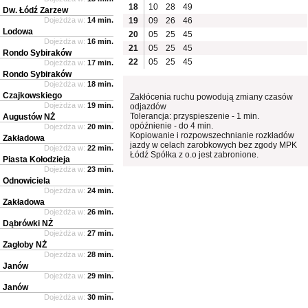
18
10
28
49
Dw. Łódź Zarzew
Dojeżdża w:
14 min.
19
09
26
46
Lodowa
20
05
25
45
Dojeżdża w:
16 min.
21
05
25
45
Rondo Sybiraków
22
05
25
45
Dojeżdża w:
17 min.
Rondo Sybiraków
Dojeżdża w:
18 min.
Czajkowskiego
Zakłócenia ruchu powodują zmiany czasów
Dojeżdża w:
19 min.
odjazdów
Tolerancja: przyspieszenie - 1 min.
Augustów NŻ
opóźnienie - do 4 min.
Dojeżdża w:
20 min.
Kopiowanie i rozpowszechnianie rozkładów
Zakładowa
jazdy w celach zarobkowych bez zgody MPK
Dojeżdża w:
22 min.
Łódź Spółka z o.o jest zabronione.
Piasta Kołodzieja
Dojeżdża w:
23 min.
Odnowiciela
Dojeżdża w:
24 min.
Zakładowa
Dojeżdża w:
26 min.
Dąbrówki NŻ
Dojeżdża w:
27 min.
Zagłoby NŻ
Dojeżdża w:
28 min.
Janów
Dojeżdża w:
29 min.
Janów
Dojeżdża w:
30 min.