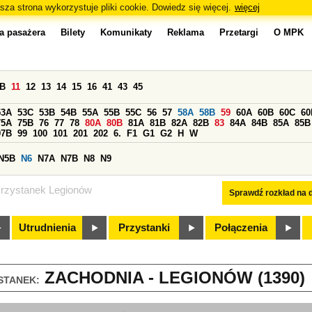
sza strona wykorzystuje pliki cookie. Dowiedz się więcej.
więcej
a pasażera
Bilety
Komunikaty
Reklama
Przetargi
O MPK
0B
11
12
13
14
15
16
41
43
45
53A
53C
53B
54B
55A
55B
55C
56
57
58A
58B
59
60A
60B
60C
60
75A
75B
76
77
78
80A
80B
81A
81B
82A
82B
83
84A
84B
85A
85B
97B
99
100
101
201
202
6.
F1
G1
G2
H
W
N5B
N6
N7A
N7B
N8
N9
rzystanek Legionów
Sprawdź rozkład na d
Utrudnienia
Przystanki
Połączenia
ZACHODNIA - LEGIONÓW (1390)
STANEK: