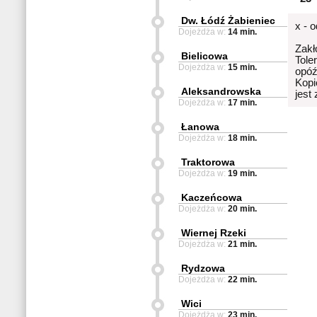
Dw. Łódź Żabieniec
x - 
Dojeżdża w:
14 min.
Zakł
Bielicowa
Tole
Dojeżdża w:
15 min.
opóź
Kopi
Aleksandrowska
jest
Dojeżdża w:
17 min.
Łanowa
Dojeżdża w:
18 min.
Traktorowa
Dojeżdża w:
19 min.
Kaczeńcowa
Dojeżdża w:
20 min.
Wiernej Rzeki
Dojeżdża w:
21 min.
Rydzowa
Dojeżdża w:
22 min.
Wici
Dojeżdża w:
23 min.