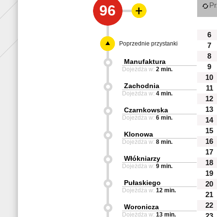
Pr
96
6
Poprzednie przystanki
7
8
Manufaktura
9
Dojeżdża w:
2 min.
10
Zachodnia
11
Dojeżdża w:
4 min.
12
13
Czarnkowska
Dojeżdża w:
6 min.
14
15
Klonowa
16
Dojeżdża w:
8 min.
17
Włókniarzy
18
Dojeżdża w:
9 min.
19
Pułaskiego
20
Dojeżdża w:
12 min.
21
22
Woronicza
Dojeżdża w:
13 min.
23