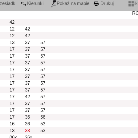
zesiadki
Kierunki
Pokaż na mapie
Drukuj
i
R
42
12
42
12
42
13
37
57
17
37
57
17
37
57
17
37
57
17
37
57
17
37
57
17
37
57
17
37
57
17
42
57
17
37
57
17
37
57
17
36
56
16
36
53
13
33
53
06x
26x