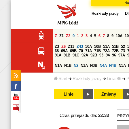
Na
Rozkłady jazdy
Dl
Z
Z1
Z2
0
1
2
3
4
5
6
7
8
9
10A
1
Z3
Z6
Z13
Z43
50A
50B
51A
51B
52
68
69A
69B
70
71A
71B
72A
72B
73
91A
91B
91C
92A
92B
93
94
96
97A
N1A
N1B
N2
N3A
N3B
N4A
N4B
N5A
Start
Rozkłady jazdy
Linia 96
P
Linie
Zmiany
Czas przejazdu dla:
22:33
PRZY