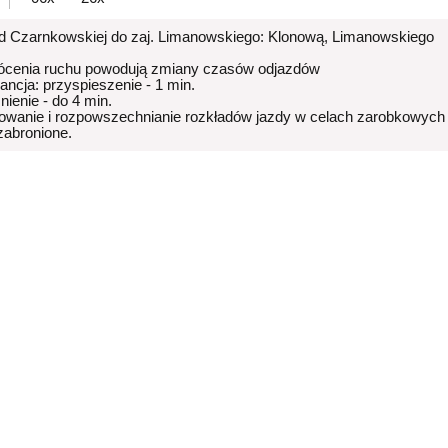
od Czarnkowskiej do zaj. Limanowskiego: Klonową, Limanowskiego
ócenia ruchu powodują zmiany czasów odjazdów
rancja: przyspieszenie - 1 min.
nienie - do 4 min.
owanie i rozpowszechnianie rozkładów jazdy w celach zarobkowych
 zabronione.