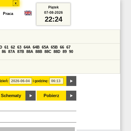
x
Piątek
07-08-2026
Praca
22:24
D
61
62
63
64A
64B
65A
65B
66
67
86
87A
87B
88A
88B
88C
88D
89
90
zień:
i godzinę:
Schematy
Pobierz