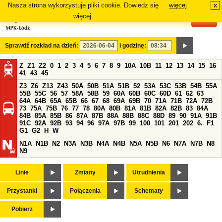
Nasza strona wykorzystuje pliki cookie. Dowiedz się
więcej
x
#
więcej.
Sprawdź rozkład na dzień:
i godzinę:
Z
Z1
Z2
0
1
2
3
4
5
6
7
8
9
10A
10B
11
12
13
14
15
16
41
43
45
Z3
Z6
Z13
Z43
50A
50B
51A
51B
52
53A
53C
53B
54B
55A
55B
55C
56
57
58A
58B
59
60A
60B
60C
60D
61
62
63
64A
64B
65A
65B
66
67
68
69A
69B
70
71A
71B
72A
72B
73
75A
75B
76
77
78
80A
80B
81A
81B
82A
82B
83
84A
84B
85A
85B
86
87A
87B
88A
88B
88C
88D
89
90
91A
91B
91C
92A
92B
93
94
96
97A
97B
99
100
101
201
202
6.
F1
G1
G2
H
W
N1A
N1B
N2
N3A
N3B
N4A
N4B
N5A
N5B
N6
N7A
N7B
N8
N9
Linie
Zmiany
Utrudnienia
Przystanki
Połączenia
Schematy
Pobierz