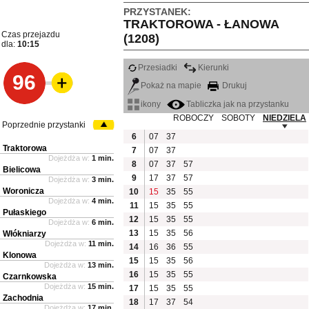
PRZYSTANEK:
TRAKTOROWA - ŁANOWA
Czas przejazdu
(1208)
dla:
10:15
Przesiadki
Kierunki
96
Pokaż na mapie
Drukuj
ikony
Tabliczka jak na przystanku
ROBOCZY
SOBOTY
NIEDZIELA
Poprzednie przystanki
6
07
37
Traktorowa
7
07
37
Dojeżdża w:
1 min.
8
07
37
57
Bielicowa
9
17
37
57
Dojeżdża w:
3 min.
Woronicza
10
15
35
55
Dojeżdża w:
4 min.
11
15
35
55
Pułaskiego
12
15
35
55
Dojeżdża w:
6 min.
13
15
35
56
Włókniarzy
Dojeżdża w:
11 min.
14
16
36
55
Klonowa
15
15
35
56
Dojeżdża w:
13 min.
16
15
35
55
Czarnkowska
Dojeżdża w:
15 min.
17
15
35
55
Zachodnia
18
17
37
54
Dojeżdża w:
17 min.