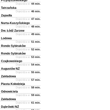
Przybyszewskiego
Dojeżdża w:
44 min.
Tatrzańska
Dojeżdża w:
46 min.
Zapadła
Dojeżdża w:
47 min.
Nurta-Kaszyńskiego
Dojeżdża w:
48 min.
Dw. Łódź Zarzew
Dojeżdża w:
49 min.
Lodowa
Dojeżdża w:
51 min.
Rondo Sybiraków
Dojeżdża w:
52 min.
Rondo Sybiraków
Dojeżdża w:
53 min.
Czajkowskiego
Dojeżdża w:
54 min.
Augustów NŻ
Dojeżdża w:
55 min.
Zakładowa
Dojeżdża w:
57 min.
Piasta Kołodzieja
Dojeżdża w:
58 min.
Odnowiciela
Dojeżdża w:
59 min.
Zakładowa
Dojeżdża w:
61 min.
Dąbrówki NŻ