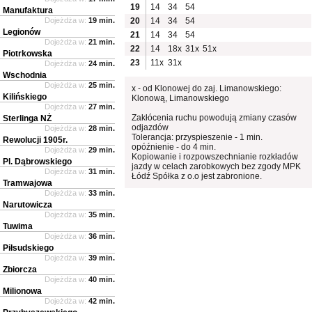
19
14
34
54
Manufaktura
Dojeżdża w:
19 min.
20
14
34
54
Legionów
21
14
34
54
Dojeżdża w:
21 min.
22
14
18x
31x
51x
Piotrkowska
23
11x
31x
Dojeżdża w:
24 min.
Wschodnia
Dojeżdża w:
25 min.
x - od Klonowej do zaj. Limanowskiego:
Kilińskiego
Klonową, Limanowskiego
Dojeżdża w:
27 min.
Zakłócenia ruchu powodują zmiany czasów
Sterlinga NŻ
odjazdów
Dojeżdża w:
28 min.
Tolerancja: przyspieszenie - 1 min.
Rewolucji 1905r.
opóźnienie - do 4 min.
Dojeżdża w:
29 min.
Kopiowanie i rozpowszechnianie rozkładów
Pl. Dąbrowskiego
jazdy w celach zarobkowych bez zgody MPK
Dojeżdża w:
31 min.
Łódź Spółka z o.o jest zabronione.
Tramwajowa
Dojeżdża w:
33 min.
Narutowicza
Dojeżdża w:
35 min.
Tuwima
Dojeżdża w:
36 min.
Piłsudskiego
Dojeżdża w:
39 min.
Zbiorcza
Dojeżdża w:
40 min.
Milionowa
Dojeżdża w:
42 min.