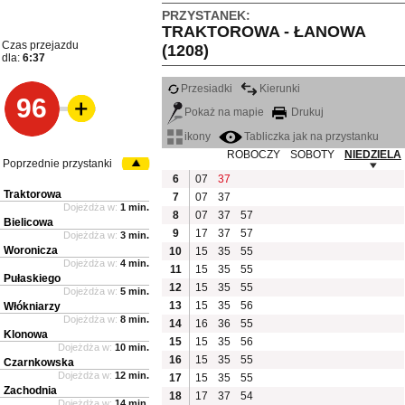
PRZYSTANEK:
TRAKTOROWA - ŁANOWA
Czas przejazdu
(1208)
dla:
6:37
Przesiadki
Kierunki
96
Pokaż na mapie
Drukuj
ikony
Tabliczka jak na przystanku
ROBOCZY
SOBOTY
NIEDZIELA
Poprzednie przystanki
6
07
37
Traktorowa
7
07
37
Dojeżdża w:
1 min.
8
07
37
57
Bielicowa
9
17
37
57
Dojeżdża w:
3 min.
Woronicza
10
15
35
55
Dojeżdża w:
4 min.
11
15
35
55
Pułaskiego
12
15
35
55
Dojeżdża w:
5 min.
13
15
35
56
Włókniarzy
Dojeżdża w:
8 min.
14
16
36
55
Klonowa
15
15
35
56
Dojeżdża w:
10 min.
16
15
35
55
Czarnkowska
Dojeżdża w:
12 min.
17
15
35
55
Zachodnia
18
17
37
54
Dojeżdża w:
14 min.