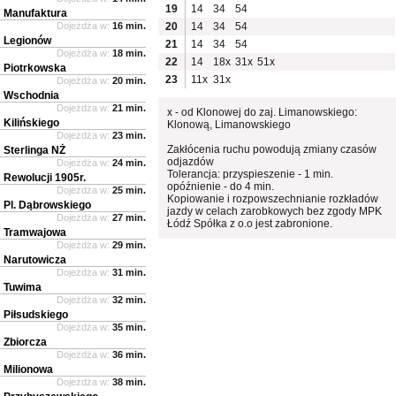
19
14
34
54
Manufaktura
Dojeżdża w:
16 min.
20
14
34
54
Legionów
21
14
34
54
Dojeżdża w:
18 min.
22
14
18x
31x
51x
Piotrkowska
23
11x
31x
Dojeżdża w:
20 min.
Wschodnia
Dojeżdża w:
21 min.
x - od Klonowej do zaj. Limanowskiego:
Kilińskiego
Klonową, Limanowskiego
Dojeżdża w:
23 min.
Zakłócenia ruchu powodują zmiany czasów
Sterlinga NŻ
odjazdów
Dojeżdża w:
24 min.
Tolerancja: przyspieszenie - 1 min.
Rewolucji 1905r.
opóźnienie - do 4 min.
Dojeżdża w:
25 min.
Kopiowanie i rozpowszechnianie rozkładów
Pl. Dąbrowskiego
jazdy w celach zarobkowych bez zgody MPK
Dojeżdża w:
27 min.
Łódź Spółka z o.o jest zabronione.
Tramwajowa
Dojeżdża w:
29 min.
Narutowicza
Dojeżdża w:
31 min.
Tuwima
Dojeżdża w:
32 min.
Piłsudskiego
Dojeżdża w:
35 min.
Zbiorcza
Dojeżdża w:
36 min.
Milionowa
Dojeżdża w:
38 min.