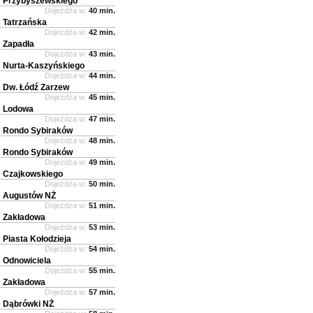
Przybyszewskiego
Dojeżdża w:
40 min.
Tatrzańska
Dojeżdża w:
42 min.
Zapadła
Dojeżdża w:
43 min.
Nurta-Kaszyńskiego
Dojeżdża w:
44 min.
Dw. Łódź Zarzew
Dojeżdża w:
45 min.
Lodowa
Dojeżdża w:
47 min.
Rondo Sybiraków
Dojeżdża w:
48 min.
Rondo Sybiraków
Dojeżdża w:
49 min.
Czajkowskiego
Dojeżdża w:
50 min.
Augustów NŻ
Dojeżdża w:
51 min.
Zakładowa
Dojeżdża w:
53 min.
Piasta Kołodzieja
Dojeżdża w:
54 min.
Odnowiciela
Dojeżdża w:
55 min.
Zakładowa
Dojeżdża w:
57 min.
Dąbrówki NŻ