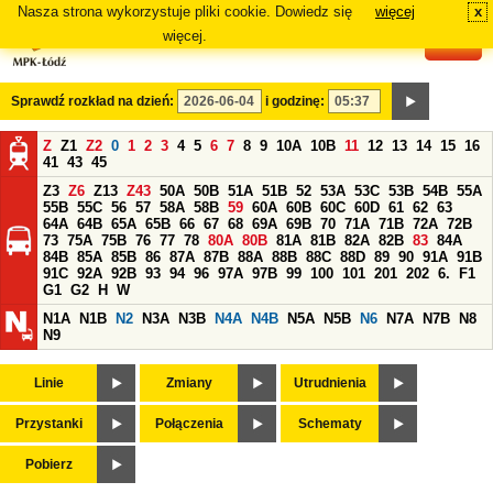
Nasza strona wykorzystuje pliki cookie. Dowiedz się
więcej
x
#
więcej.
Sprawdź rozkład na dzień:
i godzinę:
Z
Z1
Z2
0
1
2
3
4
5
6
7
8
9
10A
10B
11
12
13
14
15
16
41
43
45
Z3
Z6
Z13
Z43
50A
50B
51A
51B
52
53A
53C
53B
54B
55A
55B
55C
56
57
58A
58B
59
60A
60B
60C
60D
61
62
63
64A
64B
65A
65B
66
67
68
69A
69B
70
71A
71B
72A
72B
73
75A
75B
76
77
78
80A
80B
81A
81B
82A
82B
83
84A
84B
85A
85B
86
87A
87B
88A
88B
88C
88D
89
90
91A
91B
91C
92A
92B
93
94
96
97A
97B
99
100
101
201
202
6.
F1
G1
G2
H
W
N1A
N1B
N2
N3A
N3B
N4A
N4B
N5A
N5B
N6
N7A
N7B
N8
N9
Linie
Zmiany
Utrudnienia
Przystanki
Połączenia
Schematy
Pobierz