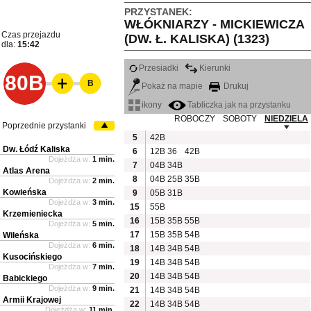
PRZYSTANEK:
WŁÓKNIARZY - MICKIEWICZA
Czas przejazdu
(DW. Ł. KALISKA) (1323)
dla:
15:42
Przesiadki
Kierunki
80B
B
Pokaż na mapie
Drukuj
ikony
Tabliczka jak na przystanku
ROBOCZY
SOBOTY
NIEDZIELA
Poprzednie przystanki
5
42B
Dw. Łódź Kaliska
6
12B
36
42B
Dojeżdża w:
1 min.
7
04B
34B
Atlas Arena
8
04B
25B
35B
Dojeżdża w:
2 min.
Kowieńska
9
05B
31B
Dojeżdża w:
3 min.
15
55B
Krzemieniecka
16
15B
35B
55B
Dojeżdża w:
5 min.
17
15B
35B
54B
Wileńska
Dojeżdża w:
6 min.
18
14B
34B
54B
Kusocińskiego
19
14B
34B
54B
Dojeżdża w:
7 min.
20
14B
34B
54B
Babickiego
Dojeżdża w:
9 min.
21
14B
34B
54B
Armii Krajowej
22
14B
34B
54B
Dojeżdża w:
11 min.