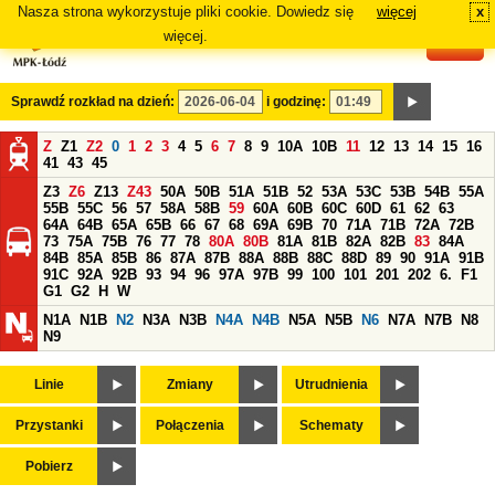
Nasza strona wykorzystuje pliki cookie. Dowiedz się
więcej
x
#
więcej.
Sprawdź rozkład na dzień:
i godzinę:
Z
Z1
Z2
0
1
2
3
4
5
6
7
8
9
10A
10B
11
12
13
14
15
16
41
43
45
Z3
Z6
Z13
Z43
50A
50B
51A
51B
52
53A
53C
53B
54B
55A
55B
55C
56
57
58A
58B
59
60A
60B
60C
60D
61
62
63
64A
64B
65A
65B
66
67
68
69A
69B
70
71A
71B
72A
72B
73
75A
75B
76
77
78
80A
80B
81A
81B
82A
82B
83
84A
84B
85A
85B
86
87A
87B
88A
88B
88C
88D
89
90
91A
91B
91C
92A
92B
93
94
96
97A
97B
99
100
101
201
202
6.
F1
G1
G2
H
W
N1A
N1B
N2
N3A
N3B
N4A
N4B
N5A
N5B
N6
N7A
N7B
N8
N9
Linie
Zmiany
Utrudnienia
Przystanki
Połączenia
Schematy
Pobierz