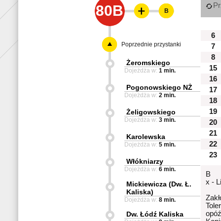
Pr
80B
B
6
Poprzednie przystanki
7
8
Żeromskiego
15
Dojeżdża w:
1 min.
16
Pogonowskiego NŻ
17
Dojeżdża w:
2 min.
18
19
Żeligowskiego
Dojeżdża w:
3 min.
20
21
Karolewska
22
Dojeżdża w:
5 min.
23
Włókniarzy
Dojeżdża w:
6 min.
B
x - 
Mickiewicza (Dw. Ł.
Kaliska)
Zakł
Dojeżdża w:
8 min.
Tole
opóź
Dw. Łódź Kaliska