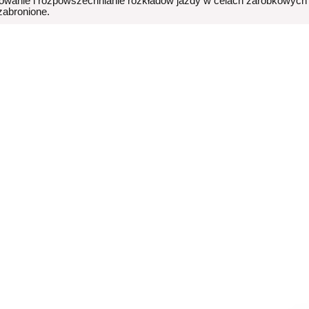
owanie i rozpowszechnianie rozkładów jazdy w celach zarobkowych
 zabronione.