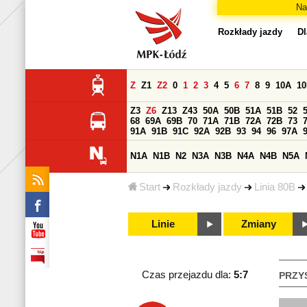
Na
Rozkłady jazdy
Dl
Z
Z1
Z2
0
1
2
3
4
5
6
7
8
9
10A
1
Z3
Z6
Z13
Z43
50A
50B
51A
51B
52
68
69A
69B
70
71A
71B
72A
72B
73
91A
91B
91C
92A
92B
93
94
96
97A
N1A
N1B
N2
N3A
N3B
N4A
N4B
N5A
Start
Rozkłady jazdy
Linia 80B
Linie
Zmiany
Czas przejazdu dla:
5:7
PRZY