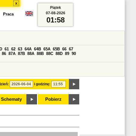
x
Piątek
07-08-2026
Praca
01:58
D
61
62
63
64A
64B
65A
65B
66
67
86
87A
87B
88A
88B
88C
88D
89
90
zień:
i godzinę:
Schematy
Pobierz