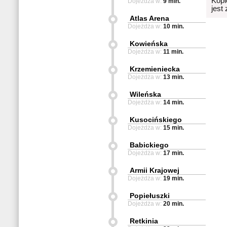
Kopi
Dojeżdża w:
9 min.
jest
Atlas Arena
Dojeżdża w:
10 min.
Kowieńska
Dojeżdża w:
11 min.
Krzemieniecka
Dojeżdża w:
13 min.
Wileńska
Dojeżdża w:
14 min.
Kusocińskiego
Dojeżdża w:
15 min.
Babickiego
Dojeżdża w:
17 min.
Armii Krajowej
Dojeżdża w:
19 min.
Popiełuszki
Dojeżdża w:
20 min.
Retkinia