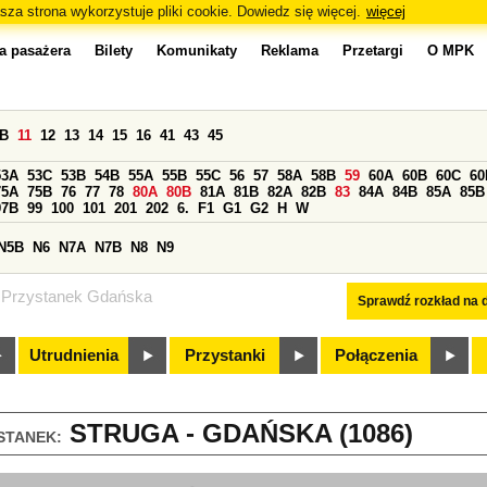
sza strona wykorzystuje pliki cookie. Dowiedz się więcej.
więcej
a pasażera
Bilety
Komunikaty
Reklama
Przetargi
O MPK
0B
11
12
13
14
15
16
41
43
45
53A
53C
53B
54B
55A
55B
55C
56
57
58A
58B
59
60A
60B
60C
60
75A
75B
76
77
78
80A
80B
81A
81B
82A
82B
83
84A
84B
85A
85B
97B
99
100
101
201
202
6.
F1
G1
G2
H
W
N5B
N6
N7A
N7B
N8
N9
Przystanek Gdańska
Sprawdź rozkład na d
Utrudnienia
Przystanki
Połączenia
STRUGA - GDAŃSKA (1086)
STANEK: