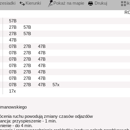
zesiadki
Kierunki
Pokaż na mapie
Drukuj
i
R
57B
27B
57B
27B
57B
47B
07B
27B
47B
07B
27B
47B
07B
27B
47B
07B
27B
47B
07B
27B
47B
07B
27B
47B
07B
27B
47B
57x
17x
Limanowskiego
ócenia ruchu powodują zmiany czasów odjazdów
rancja: przyspieszenie - 1 min.
nienie - do 4 min.