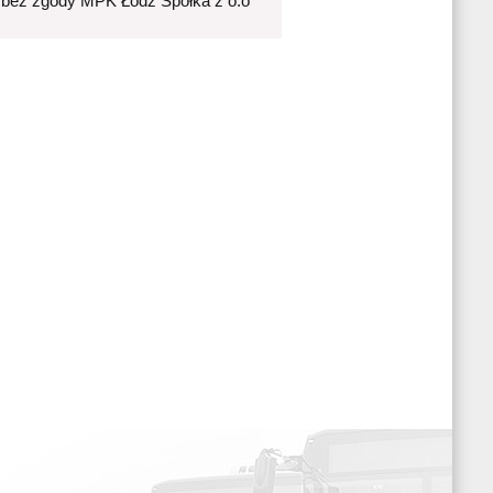
 bez zgody MPK Łódź Spółka z o.o