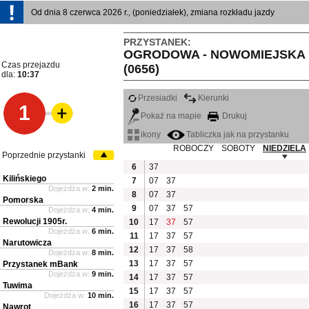
Od dnia 8 czerwca 2026 r., (poniedziałek), zmiana rozkładu jazdy
PRZYSTANEK:
OGRODOWA - NOWOMIEJSKA
Czas przejazdu
(0656)
dla:
10:37
Przesiadki
Kierunki
1
Pokaż na mapie
Drukuj
ikony
Tabliczka jak na przystanku
ROBOCZY
SOBOTY
NIEDZIELA
Poprzednie przystanki
6
37
Kilińskiego
7
07
37
Dojeżdża w:
2 min.
8
07
37
Pomorska
9
07
37
57
Dojeżdża w:
4 min.
Rewolucji 1905r.
10
17
37
57
Dojeżdża w:
6 min.
11
17
37
57
Narutowicza
12
17
37
58
Dojeżdża w:
8 min.
13
17
37
57
Przystanek mBank
Dojeżdża w:
9 min.
14
17
37
57
Tuwima
15
17
37
57
Dojeżdża w:
10 min.
16
17
37
57
Nawrot