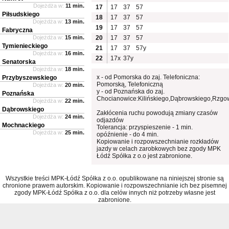
Dojeżdża w:
11 min.
17
17
37
57
Piłsudskiego
18
17
37
57
Dojeżdża w:
13 min.
19
17
37
57
Fabryczna
Dojeżdża w:
15 min.
20
17
37
57
Tymienieckiego
21
17
37
57y
Dojeżdża w:
16 min.
22
17x
37y
Senatorska
Dojeżdża w:
18 min.
x - od Pomorska do zaj. Telefoniczna:
Przybyszewskiego
Pomorską, Telefoniczną
Dojeżdża w:
20 min.
y - od Poznańska do zaj.
Poznańska
Chocianowice:Kilińskiego,Dąbrowskiego,Rzgo
Dojeżdża w:
22 min.
Dąbrowskiego
Zakłócenia ruchu powodują zmiany czasów
Dojeżdża w:
24 min.
odjazdów
Mochnackiego
Tolerancja: przyspieszenie - 1 min.
Dojeżdża w:
25 min.
opóźnienie - do 4 min.
Kopiowanie i rozpowszechnianie rozkładów
jazdy w celach zarobkowych bez zgody MPK
Łódź Spółka z o.o jest zabronione.
Wszystkie treści MPK-Łódź Spółka z o.o. opublikowane na niniejszej stronie są
chronione prawem autorskim. Kopiowanie i rozpowszechnianie ich bez pisemnej
zgody MPK-Łódź Spółka z o.o. dla celów innych niż potrzeby własne jest
zabronione.