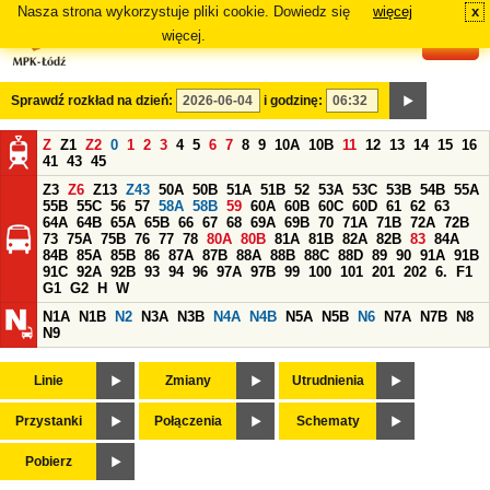
Nasza strona wykorzystuje pliki cookie. Dowiedz się
więcej
x
#
więcej.
Sprawdź rozkład na dzień:
i godzinę:
Z
Z1
Z2
0
1
2
3
4
5
6
7
8
9
10A
10B
11
12
13
14
15
16
41
43
45
Z3
Z6
Z13
Z43
50A
50B
51A
51B
52
53A
53C
53B
54B
55A
55B
55C
56
57
58A
58B
59
60A
60B
60C
60D
61
62
63
64A
64B
65A
65B
66
67
68
69A
69B
70
71A
71B
72A
72B
73
75A
75B
76
77
78
80A
80B
81A
81B
82A
82B
83
84A
84B
85A
85B
86
87A
87B
88A
88B
88C
88D
89
90
91A
91B
91C
92A
92B
93
94
96
97A
97B
99
100
101
201
202
6.
F1
G1
G2
H
W
N1A
N1B
N2
N3A
N3B
N4A
N4B
N5A
N5B
N6
N7A
N7B
N8
N9
Linie
Zmiany
Utrudnienia
Przystanki
Połączenia
Schematy
Pobierz