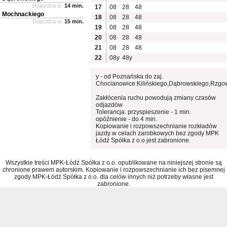
Dojeżdża w:
14 min.
17
08
28
48
Mochnackiego
18
08
28
48
Dojeżdża w:
15 min.
19
08
28
48
20
08
28
48
21
08
28
48
22
08y
48y
y - od Poznańska do zaj.
Chocianowice:Kilińskiego,Dąbrowskiego,Rzgo
Zakłócenia ruchu powodują zmiany czasów
odjazdów
Tolerancja: przyspieszenie - 1 min.
opóźnienie - do 4 min.
Kopiowanie i rozpowszechnianie rozkładów
jazdy w celach zarobkowych bez zgody MPK
Łódź Spółka z o.o jest zabronione.
Wszystkie treści MPK-Łódź Spółka z o.o. opublikowane na niniejszej stronie są
chronione prawem autorskim. Kopiowanie i rozpowszechnianie ich bez pisemnej
zgody MPK-Łódź Spółka z o.o. dla celów innych niż potrzeby własne jest
zabronione.