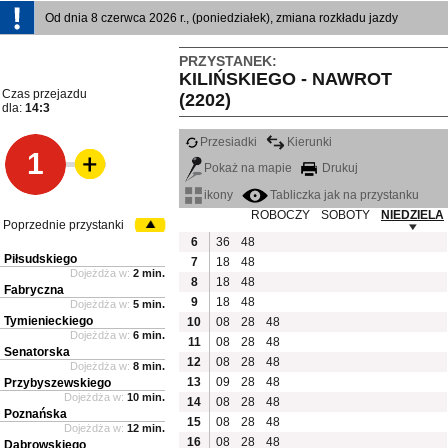
Od dnia 8 czerwca 2026 r., (poniedziałek), zmiana rozkładu jazdy
PRZYSTANEK:
KILIŃSKIEGO - NAWROT
Czas przejazdu
(2202)
dla:
14:3
Przesiadki
Kierunki
1
Pokaż na mapie
Drukuj
ikony
Tabliczka jak na przystanku
ROBOCZY
SOBOTY
NIEDZIELA
Poprzednie przystanki
6
36
48
Piłsudskiego
7
18
48
Dojeżdża w:
2 min.
8
18
48
Fabryczna
9
18
48
Dojeżdża w:
5 min.
Tymienieckiego
10
08
28
48
Dojeżdża w:
6 min.
11
08
28
48
Senatorska
12
08
28
48
Dojeżdża w:
8 min.
13
09
28
48
Przybyszewskiego
Dojeżdża w:
10 min.
14
08
28
48
Poznańska
15
08
28
48
Dojeżdża w:
12 min.
16
08
28
48
Dąbrowskiego