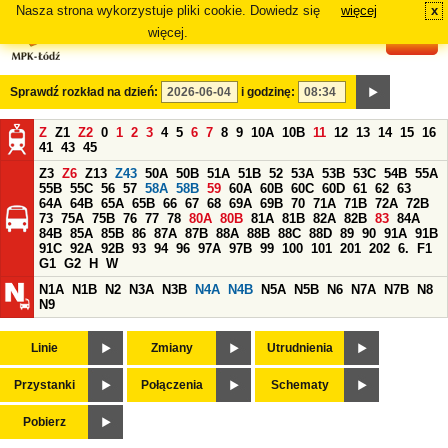
Nasza strona wykorzystuje pliki cookie. Dowiedz się
więcej
x
#
więcej.
Sprawdź rozkład na dzień:
i godzinę:
Z
Z1
Z2
0
1
2
3
4
5
6
7
8
9
10A
10B
11
12
13
14
15
16
41
43
45
Z3
Z6
Z13
Z43
50A
50B
51A
51B
52
53A
53B
53C
54B
55A
55B
55C
56
57
58A
58B
59
60A
60B
60C
60D
61
62
63
64A
64B
65A
65B
66
67
68
69A
69B
70
71A
71B
72A
72B
73
75A
75B
76
77
78
80A
80B
81A
81B
82A
82B
83
84A
84B
85A
85B
86
87A
87B
88A
88B
88C
88D
89
90
91A
91B
91C
92A
92B
93
94
96
97A
97B
99
100
101
201
202
6.
F1
G1
G2
H
W
N1A
N1B
N2
N3A
N3B
N4A
N4B
N5A
N5B
N6
N7A
N7B
N8
N9
Linie
Zmiany
Utrudnienia
Przystanki
Połączenia
Schematy
Pobierz