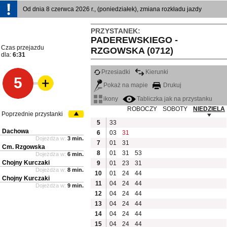
Od dnia 8 czerwca 2026 r., (poniedziałek), zmiana rozkładu jazdy
PRZYSTANEK:
PADEREWSKIEGO -
Czas przejazdu
RZGOWSKA (0712)
dla:
6:31
Przesiadki
Kierunki
5
Pokaż na mapie
Drukuj
ikony
Tabliczka jak na przystanku
ROBOCZY
SOBOTY
NIEDZIELA
Poprzednie przystanki
5
33
Dachowa
6
03
31
Dojeżdża w:
3 min.
7
01
31
Cm. Rzgowska
8
01
31
53
Dojeżdża w:
6 min.
Chojny Kurczaki
9
01
23
31
Dojeżdża w:
8 min.
10
01
24
44
Chojny Kurczaki
11
04
24
44
Dojeżdża w:
9 min.
12
04
24
44
13
04
24
44
14
04
24
44
15
04
24
44