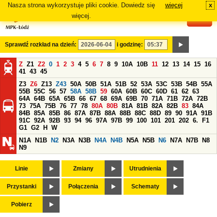
Nasza strona wykorzystuje pliki cookie. Dowiedz się
więcej
x
#
więcej.
Sprawdź rozkład na dzień:
i godzinę:
Z
Z1
Z2
0
1
2
3
4
5
6
7
8
9
10A
10B
11
12
13
14
15
16
41
43
45
Z3
Z6
Z13
Z43
50A
50B
51A
51B
52
53A
53C
53B
54B
55A
55B
55C
56
57
58A
58B
59
60A
60B
60C
60D
61
62
63
64A
64B
65A
65B
66
67
68
69A
69B
70
71A
71B
72A
72B
73
75A
75B
76
77
78
80A
80B
81A
81B
82A
82B
83
84A
84B
85A
85B
86
87A
87B
88A
88B
88C
88D
89
90
91A
91B
91C
92A
92B
93
94
96
97A
97B
99
100
101
201
202
6.
F1
G1
G2
H
W
N1A
N1B
N2
N3A
N3B
N4A
N4B
N5A
N5B
N6
N7A
N7B
N8
N9
Linie
Zmiany
Utrudnienia
Przystanki
Połączenia
Schematy
Pobierz