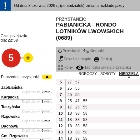
Od dnia 8 czerwca 2026 r., (poniedziałek), zmiana rozkładu jazdy
PRZYSTANEK:
PABIANICKA - RONDO
LOTNIKÓW LWOWSKICH
Czas przejazdu
(0689)
dla:
22:58
Przesiadki
Kierunki
5
Pokaż na mapie
Drukuj
ikony
Tabliczka jak na przystanku
ROBOCZY
SOBOTY
NIEDZIELA
Poprzednie przystanki
5
27
57
Zaolziańska
6
25
55
Dojeżdża w:
2 min.
7
25
55
Karpacka
8
25
47
55
Dojeżdża w:
3 min.
Tuszyńska
9
17
25
55
Dojeżdża w:
5 min.
10
18
38
58
Rzgowska
11
18
38
58
Dojeżdża w:
6 min.
12
18
38
58
Dachowa
Dojeżdża w:
9 min.
13
18
38
58
Cm. Rzgowska
14
18
38
58