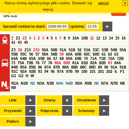
Nasza strona wykorzystuje pliki cookie. Dowiedz się
więcej
x
#
więcej.
Sprawdź rozkład na dzień:
i godzinę:
Z
Z1
Z2
0
1
2
3
4
5
6
7
8
9
10A
10B
11
12
13
14
15
16
41
43
45
Z3
Z6
Z13
Z43
50A
50B
51A
51B
52
53A
53C
53B
54B
55A
55B
55C
56
57
58A
58B
59
60A
60B
60C
60D
61
62
63
64A
64B
65A
65B
66
67
68
69A
69B
70
71A
71B
72A
72B
73
75A
75B
76
77
78
80A
80B
81A
81B
82A
82B
83
84A
84B
85A
85B
86
87A
87B
88A
88B
88C
88D
89
90
91A
91B
91C
92A
92B
93
94
96
97A
97B
99
100
101
201
202
6.
F1
G1
G2
H
W
N1A
N1B
N2
N3A
N3B
N4A
N4B
N5A
N5B
N6
N7A
N7B
N8
N9
Linie
Zmiany
Utrudnienia
Przystanki
Połączenia
Schematy
Pobierz