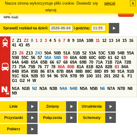
Nasza strona wykorzystuje pliki cookie. Dowiedz się
więcej
x
#
więcej.
Sprawdź rozkład na dzień:
i godzinę:
Z
Z1
Z2
0
1
2
3
4
5
6
7
8
9
10A
10B
11
12
13
14
15
16
41
43
45
Z3
Z6
Z13
Z43
50A
50B
51A
51B
52
53A
53C
53B
54B
55A
55B
55C
56
57
58A
58B
59
60A
60B
60C
60D
61
62
63
64A
64B
65A
65B
66
67
68
69A
69B
70
71A
71B
72A
72B
73
75A
75B
76
77
78
80A
80B
81A
81B
82A
82B
83
84A
84B
85A
85B
86
87A
87B
88A
88B
88C
88D
89
90
91A
91B
91C
92A
92B
93
94
96
97A
97B
99
100
101
201
202
6.
F1
G1
G2
H
W
N1A
N1B
N2
N3A
N3B
N4A
N4B
N5A
N5B
N6
N7A
N7B
N8
N9
Linie
Zmiany
Utrudnienia
Przystanki
Połączenia
Schematy
Pobierz