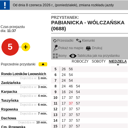
Od dnia 8 czerwca 2026 r., (poniedziałek), zmiana rozkładu jazdy
PRZYSTANEK:
PABIANICKA - WÓLCZAŃSKA
Czas przejazdu
(0688)
dla:
11:37
Przesiadki
Kierunki
5
Pokaż na mapie
Drukuj
ikony
Tabliczka jak na przystanku
ROBOCZY
SOBOTY
NIEDZIELA
Poprzednie przystanki
5
26
56
Rondo Lotników Lwowskich
6
24
54
Dojeżdża w:
1 min.
7
24
54
Zaolziańska
8
24
46
54
Dojeżdża w:
3 min.
Karpacka
9
16
24
54
Dojeżdża w:
4 min.
10
17
37
57
Tuszyńska
11
17
37
57
Dojeżdża w:
6 min.
12
17
37
57
Rzgowska
Dojeżdża w:
7 min.
13
17
37
57
Dachowa
14
17
37
57
Dojeżdża w:
10 min.
15
17
37
57
Cm. Rzgowska