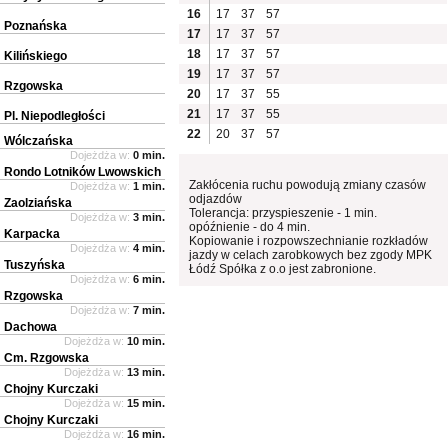
16
17
37
57
Poznańska
17
17
37
57
18
17
37
57
Kilińskiego
19
17
37
57
Rzgowska
20
17
37
55
21
17
37
55
Pl. Niepodległości
22
20
37
57
Wólczańska
Dojeżdża w:
0 min.
Rondo Lotników Lwowskich
Zakłócenia ruchu powodują zmiany czasów
Dojeżdża w:
1 min.
odjazdów
Zaolziańska
Tolerancja: przyspieszenie - 1 min.
Dojeżdża w:
3 min.
opóźnienie - do 4 min.
Karpacka
Kopiowanie i rozpowszechnianie rozkładów
Dojeżdża w:
4 min.
jazdy w celach zarobkowych bez zgody MPK
Tuszyńska
Łódź Spółka z o.o jest zabronione.
Dojeżdża w:
6 min.
Rzgowska
Dojeżdża w:
7 min.
Dachowa
Dojeżdża w:
10 min.
Cm. Rzgowska
Dojeżdża w:
13 min.
Chojny Kurczaki
Dojeżdża w:
15 min.
Chojny Kurczaki
Dojeżdża w:
16 min.