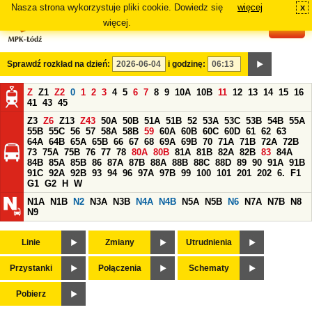
Nasza strona wykorzystuje pliki cookie. Dowiedz się
więcej
x
#
więcej.
Sprawdź rozkład na dzień:
i godzinę:
Z
Z1
Z2
0
1
2
3
4
5
6
7
8
9
10A
10B
11
12
13
14
15
16
41
43
45
Z3
Z6
Z13
Z43
50A
50B
51A
51B
52
53A
53C
53B
54B
55A
55B
55C
56
57
58A
58B
59
60A
60B
60C
60D
61
62
63
64A
64B
65A
65B
66
67
68
69A
69B
70
71A
71B
72A
72B
73
75A
75B
76
77
78
80A
80B
81A
81B
82A
82B
83
84A
84B
85A
85B
86
87A
87B
88A
88B
88C
88D
89
90
91A
91B
91C
92A
92B
93
94
96
97A
97B
99
100
101
201
202
6.
F1
G1
G2
H
W
N1A
N1B
N2
N3A
N3B
N4A
N4B
N5A
N5B
N6
N7A
N7B
N8
N9
Linie
Zmiany
Utrudnienia
Przystanki
Połączenia
Schematy
Pobierz