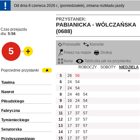
Od dnia 8 czerwca 2026 r., (poniedziałek), zmiana rozkładu jazdy
PRZYSTANEK:
PABIANICKA - WÓLCZAŃSKA
Czas przejazdu
(0688)
dla:
5:56
Przesiadki
Kierunki
5
Pokaż na mapie
Drukuj
ikony
Tabliczka jak na przystanku
ROBOCZY
SOBOTY
NIEDZIELA
Poprzednie przystanki
5
26
56
6
24
54
Tuwima
7
24
54
Nawrot
8
24
46
54
9
16
24
54
Piłsudskiego
10
17
37
57
Fabryczna
11
17
37
57
12
17
37
57
Tymienieckiego
13
17
37
57
Senatorska
14
17
37
57
15
17
37
57
Przybyszewskiego