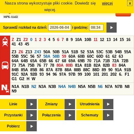
Nasza strona wykorzystuje pliki cookie. Dowiedz się
więcej
x
#
więcej.
Sprawdź rozkład na dzień:
i godzinę:
Z
Z1
Z2
0
1
2
3
4
5
6
7
8
9
10A
10B
11
12
13
14
15
16
41
43
45
Z3
Z6
Z13
Z43
50A
50B
51A
51B
52
53A
53C
53B
54B
55A
55B
55C
56
57
58A
58B
59
60A
60B
60C
60D
61
62
63
64A
64B
65A
65B
66
67
68
69A
69B
70
71A
71B
72A
72B
73
75A
75B
76
77
78
80A
80B
81A
81B
82A
82B
83
84A
84B
85A
85B
86
87A
87B
88A
88B
88C
88D
89
90
91A
91B
91C
92A
92B
93
94
96
97A
97B
99
100
101
201
202
6.
F1
G1
G2
H
W
N1A
N1B
N2
N3A
N3B
N4A
N4B
N5A
N5B
N6
N7A
N7B
N8
N9
Linie
Zmiany
Utrudnienia
Przystanki
Połączenia
Schematy
Pobierz