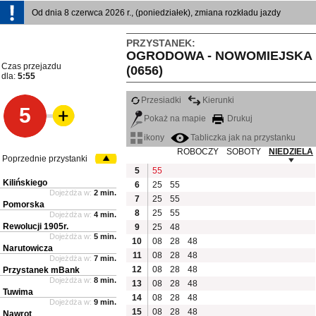
Od dnia 8 czerwca 2026 r., (poniedziałek), zmiana rozkładu jazdy
PRZYSTANEK:
OGRODOWA - NOWOMIEJSKA
Czas przejazdu
(0656)
dla:
5:55
Przesiadki
Kierunki
5
Pokaż na mapie
Drukuj
ikony
Tabliczka jak na przystanku
ROBOCZY
SOBOTY
NIEDZIELA
Poprzednie przystanki
5
55
Kilińskiego
6
25
55
Dojeżdża w:
2 min.
7
25
55
Pomorska
8
25
55
Dojeżdża w:
4 min.
Rewolucji 1905r.
9
25
48
Dojeżdża w:
5 min.
10
08
28
48
Narutowicza
11
08
28
48
Dojeżdża w:
7 min.
12
08
28
48
Przystanek mBank
Dojeżdża w:
8 min.
13
08
28
48
Tuwima
14
08
28
48
Dojeżdża w:
9 min.
15
08
28
48
Nawrot