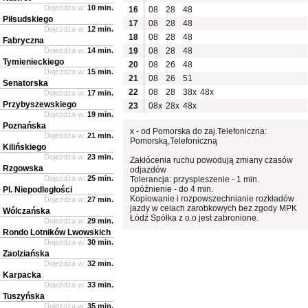
Dojeżdża w:
10 min.
16
08
28
48
Piłsudskiego
17
08
28
48
Dojeżdża w:
12 min.
18
08
28
48
Fabryczna
Dojeżdża w:
14 min.
19
08
28
48
Tymienieckiego
20
08
26
48
Dojeżdża w:
15 min.
21
08
26
51
Senatorska
22
08
28
38x
48x
Dojeżdża w:
17 min.
Przybyszewskiego
23
08x
28x
48x
Dojeżdża w:
19 min.
Poznańska
x - od Pomorska do zaj.Telefoniczna:
Dojeżdża w:
21 min.
Pomorską,Telefoniczną
Kilińskiego
Dojeżdża w:
23 min.
Zakłócenia ruchu powodują zmiany czasów
Rzgowska
odjazdów
Dojeżdża w:
25 min.
Tolerancja: przyspieszenie - 1 min.
opóźnienie - do 4 min.
Pl. Niepodległości
Kopiowanie i rozpowszechnianie rozkładów
Dojeżdża w:
27 min.
jazdy w celach zarobkowych bez zgody MPK
Wólczańska
Łódź Spółka z o.o jest zabronione.
Dojeżdża w:
29 min.
Rondo Lotników Lwowskich
Dojeżdża w:
30 min.
Zaolziańska
Dojeżdża w:
32 min.
Karpacka
Dojeżdża w:
33 min.
Tuszyńska
Dojeżdża w:
35 min.