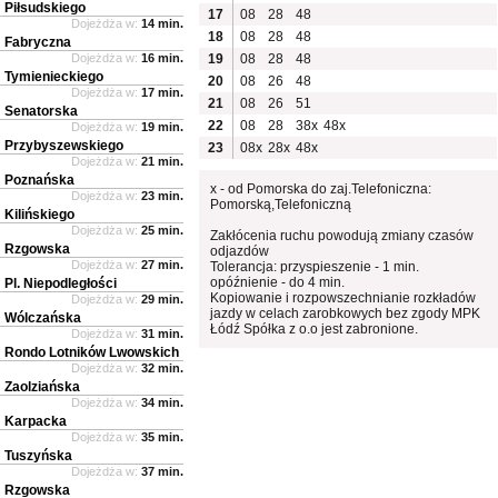
Piłsudskiego
17
08
28
48
Dojeżdża w:
14 min.
18
08
28
48
Fabryczna
Dojeżdża w:
16 min.
19
08
28
48
Tymienieckiego
20
08
26
48
Dojeżdża w:
17 min.
21
08
26
51
Senatorska
22
08
28
38x
48x
Dojeżdża w:
19 min.
Przybyszewskiego
23
08x
28x
48x
Dojeżdża w:
21 min.
Poznańska
x - od Pomorska do zaj.Telefoniczna:
Dojeżdża w:
23 min.
Pomorską,Telefoniczną
Kilińskiego
Dojeżdża w:
25 min.
Zakłócenia ruchu powodują zmiany czasów
Rzgowska
odjazdów
Dojeżdża w:
27 min.
Tolerancja: przyspieszenie - 1 min.
opóźnienie - do 4 min.
Pl. Niepodległości
Kopiowanie i rozpowszechnianie rozkładów
Dojeżdża w:
29 min.
jazdy w celach zarobkowych bez zgody MPK
Wólczańska
Łódź Spółka z o.o jest zabronione.
Dojeżdża w:
31 min.
Rondo Lotników Lwowskich
Dojeżdża w:
32 min.
Zaolziańska
Dojeżdża w:
34 min.
Karpacka
Dojeżdża w:
35 min.
Tuszyńska
Dojeżdża w:
37 min.
Rzgowska