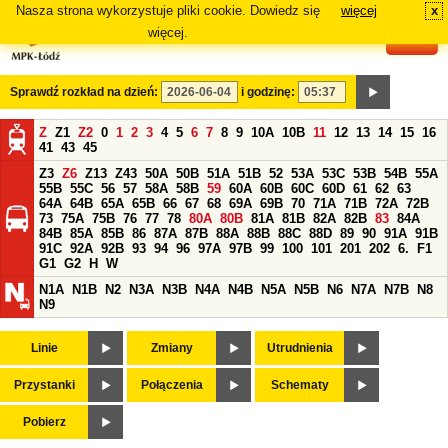
Nasza strona wykorzystuje pliki cookie. Dowiedz się
więcej
x
#
więcej.
Sprawdź rozkład na dzień:
i godzinę:
Z
Z1
Z2
0
1
2
3
4
5
6
7
8
9
10A
10B
11
12
13
14
15
16
41
43
45
Z3
Z6
Z13
Z43
50A
50B
51A
51B
52
53A
53C
53B
54B
55A
55B
55C
56
57
58A
58B
59
60A
60B
60C
60D
61
62
63
64A
64B
65A
65B
66
67
68
69A
69B
70
71A
71B
72A
72B
73
75A
75B
76
77
78
80A
80B
81A
81B
82A
82B
83
84A
84B
85A
85B
86
87A
87B
88A
88B
88C
88D
89
90
91A
91B
91C
92A
92B
93
94
96
97A
97B
99
100
101
201
202
6.
F1
G1
G2
H
W
N1A
N1B
N2
N3A
N3B
N4A
N4B
N5A
N5B
N6
N7A
N7B
N8
N9
Linie
Zmiany
Utrudnienia
Przystanki
Połączenia
Schematy
Pobierz