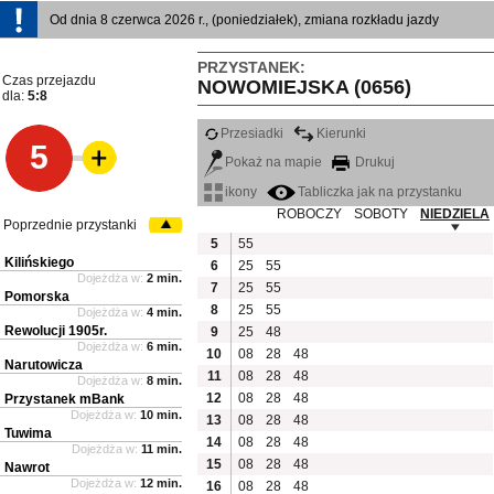
Od dnia 8 czerwca 2026 r., (poniedziałek), zmiana rozkładu jazdy
PRZYSTANEK:
Czas przejazdu
NOWOMIEJSKA (0656)
dla:
5:8
Przesiadki
Kierunki
5
Pokaż na mapie
Drukuj
ikony
Tabliczka jak na przystanku
ROBOCZY
SOBOTY
NIEDZIELA
Poprzednie przystanki
5
55
Kilińskiego
6
25
55
Dojeżdża w:
2 min.
7
25
55
Pomorska
8
25
55
Dojeżdża w:
4 min.
Rewolucji 1905r.
9
25
48
Dojeżdża w:
6 min.
10
08
28
48
Narutowicza
11
08
28
48
Dojeżdża w:
8 min.
12
08
28
48
Przystanek mBank
Dojeżdża w:
10 min.
13
08
28
48
Tuwima
14
08
28
48
Dojeżdża w:
11 min.
15
08
28
48
Nawrot
Dojeżdża w:
12 min.
16
08
28
48