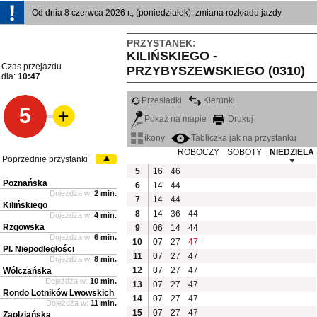
Od dnia 8 czerwca 2026 r., (poniedziałek), zmiana rozkładu jazdy
PRZYSTANEK:
KILIŃSKIEGO -
Czas przejazdu
PRZYBYSZEWSKIEGO (0310)
dla:
10:47
Przesiadki
Kierunki
5
Pokaż na mapie
Drukuj
ikony
Tabliczka jak na przystanku
ROBOCZY
SOBOTY
NIEDZIELA
Poprzednie przystanki
5
16
46
Poznańska
6
14
44
Dojeżdża w:
2 min.
7
14
44
Kilińskiego
8
14
36
44
Dojeżdża w:
4 min.
Rzgowska
9
06
14
44
Dojeżdża w:
6 min.
10
07
27
47
Pl. Niepodległości
11
07
27
47
Dojeżdża w:
8 min.
12
07
27
47
Wólczańska
Dojeżdża w:
10 min.
13
07
27
47
Rondo Lotników Lwowskich
14
07
27
47
Dojeżdża w:
11 min.
15
07
27
47
Zaolziańska