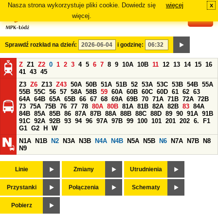
Nasza strona wykorzystuje pliki cookie. Dowiedz się
więcej
x
#
więcej.
Sprawdź rozkład na dzień:
i godzinę:
Z
Z1
Z2
0
1
2
3
4
5
6
7
8
9
10A
10B
11
12
13
14
15
16
41
43
45
Z3
Z6
Z13
Z43
50A
50B
51A
51B
52
53A
53C
53B
54B
55A
55B
55C
56
57
58A
58B
59
60A
60B
60C
60D
61
62
63
64A
64B
65A
65B
66
67
68
69A
69B
70
71A
71B
72A
72B
73
75A
75B
76
77
78
80A
80B
81A
81B
82A
82B
83
84A
84B
85A
85B
86
87A
87B
88A
88B
88C
88D
89
90
91A
91B
91C
92A
92B
93
94
96
97A
97B
99
100
101
201
202
6.
F1
G1
G2
H
W
N1A
N1B
N2
N3A
N3B
N4A
N4B
N5A
N5B
N6
N7A
N7B
N8
N9
Linie
Zmiany
Utrudnienia
Przystanki
Połączenia
Schematy
Pobierz