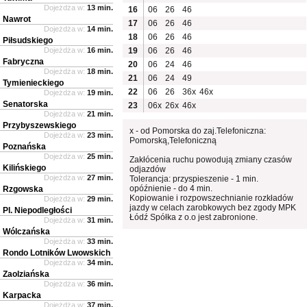
Dojeżdża w:
13 min.
16
06
26
46
Nawrot
17
06
26
46
Dojeżdża w:
14 min.
18
06
26
46
Piłsudskiego
Dojeżdża w:
16 min.
19
06
26
46
Fabryczna
20
06
24
46
Dojeżdża w:
18 min.
21
06
24
49
Tymienieckiego
22
06
26
36x
46x
Dojeżdża w:
19 min.
Senatorska
23
06x
26x
46x
Dojeżdża w:
21 min.
Przybyszewskiego
x - od Pomorska do zaj.Telefoniczna:
Dojeżdża w:
23 min.
Pomorską,Telefoniczną
Poznańska
Dojeżdża w:
25 min.
Zakłócenia ruchu powodują zmiany czasów
Kilińskiego
odjazdów
Dojeżdża w:
27 min.
Tolerancja: przyspieszenie - 1 min.
opóźnienie - do 4 min.
Rzgowska
Kopiowanie i rozpowszechnianie rozkładów
Dojeżdża w:
29 min.
jazdy w celach zarobkowych bez zgody MPK
Pl. Niepodległości
Łódź Spółka z o.o jest zabronione.
Dojeżdża w:
31 min.
Wólczańska
Dojeżdża w:
33 min.
Rondo Lotników Lwowskich
Dojeżdża w:
34 min.
Zaolziańska
Dojeżdża w:
36 min.
Karpacka
Dojeżdża w:
37 min.