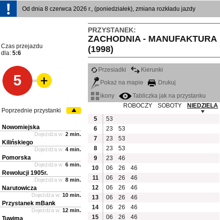
Od dnia 8 czerwca 2026 r., (poniedziałek), zmiana rozkładu jazdy
PRZYSTANEK:
ZACHODNIA - MANUFAKTURA
Czas przejazdu
(1998)
dla:
5:6
Przesiadki
Kierunki
5
Pokaż na mapie
Drukuj
ikony
Tabliczka jak na przystanku
ROBOCZY
SOBOTY
NIEDZIELA
Poprzednie przystanki
5
53
Nowomiejska
6
23
53
Dojeżdża w:
2 min.
7
23
53
Kilińskiego
8
23
53
Dojeżdża w:
4 min.
Pomorska
9
23
46
Dojeżdża w:
6 min.
10
06
26
46
Rewolucji 1905r.
11
06
26
46
Dojeżdża w:
8 min.
12
06
26
46
Narutowicza
Dojeżdża w:
10 min.
13
06
26
46
Przystanek mBank
14
06
26
46
Dojeżdża w:
12 min.
15
06
26
46
Tuwima