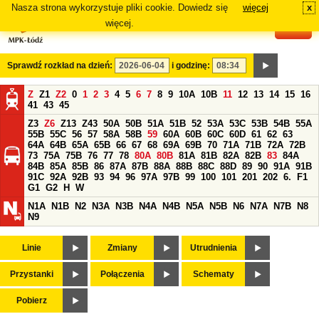
Nasza strona wykorzystuje pliki cookie. Dowiedz się
więcej
x
#
więcej.
Sprawdź rozkład na dzień:
i godzinę:
Z
Z1
Z2
0
1
2
3
4
5
6
7
8
9
10A
10B
11
12
13
14
15
16
41
43
45
Z3
Z6
Z13
Z43
50A
50B
51A
51B
52
53A
53C
53B
54B
55A
55B
55C
56
57
58A
58B
59
60A
60B
60C
60D
61
62
63
64A
64B
65A
65B
66
67
68
69A
69B
70
71A
71B
72A
72B
73
75A
75B
76
77
78
80A
80B
81A
81B
82A
82B
83
84A
84B
85A
85B
86
87A
87B
88A
88B
88C
88D
89
90
91A
91B
91C
92A
92B
93
94
96
97A
97B
99
100
101
201
202
6.
F1
G1
G2
H
W
N1A
N1B
N2
N3A
N3B
N4A
N4B
N5A
N5B
N6
N7A
N7B
N8
N9
Linie
Zmiany
Utrudnienia
Przystanki
Połączenia
Schematy
Pobierz