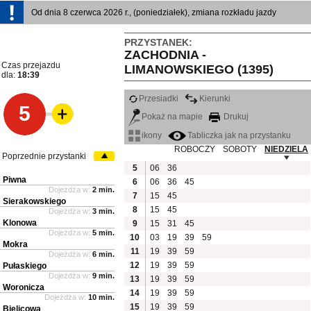
Od dnia 8 czerwca 2026 r., (poniedziałek), zmiana rozkładu jazdy
PRZYSTANEK:
ZACHODNIA -
Czas przejazdu
LIMANOWSKIEGO (1395)
dla:
18:39
Przesiadki
Kierunki
5
Pokaż na mapie
Drukuj
ikony
Tabliczka jak na przystanku
ROBOCZY
SOBOTY
NIEDZIELA
Poprzednie przystanki
5
06
36
Piwna
6
06
36
45
Dojeżdża w:
2 min.
7
15
45
Sierakowskiego
8
15
45
Dojeżdża w:
3 min.
Klonowa
9
15
31
45
Dojeżdża w:
5 min.
10
03
19
39
59
Mokra
11
19
39
59
Dojeżdża w:
6 min.
12
19
39
59
Pułaskiego
Dojeżdża w:
9 min.
13
19
39
59
Woronicza
14
19
39
59
Dojeżdża w:
10 min.
15
19
39
59
Bielicowa