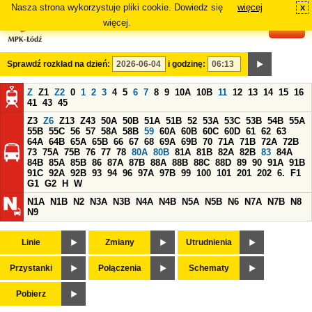
Nasza strona wykorzystuje pliki cookie. Dowiedz się
więcej
x
#
więcej.
Sprawdź rozkład na dzień:
i godzinę:
Z
Z1
Z2
0
1
2
3
4
5
6
7
8
9
10A
10B
11
12
13
14
15
16
41
43
45
Z3
Z6
Z13
Z43
50A
50B
51A
51B
52
53A
53C
53B
54B
55A
55B
55C
56
57
58A
58B
59
60A
60B
60C
60D
61
62
63
64A
64B
65A
65B
66
67
68
69A
69B
70
71A
71B
72A
72B
73
75A
75B
76
77
78
80A
80B
81A
81B
82A
82B
83
84A
84B
85A
85B
86
87A
87B
88A
88B
88C
88D
89
90
91A
91B
91C
92A
92B
93
94
96
97A
97B
99
100
101
201
202
6.
F1
G1
G2
H
W
N1A
N1B
N2
N3A
N3B
N4A
N4B
N5A
N5B
N6
N7A
N7B
N8
N9
Linie
Zmiany
Utrudnienia
Przystanki
Połączenia
Schematy
Pobierz