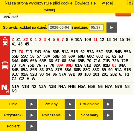
Nasza strona wykorzystuje pliki cookie. Dowiedz się
więcej
x
#
więcej.
Sprawdź rozkład na dzień:
i godzinę:
Z
Z1
Z2
0
1
2
3
4
5
6
7
8
9
10A
10B
11
12
13
14
15
16
41
43
45
Z3
Z6
Z13
Z43
50A
50B
51A
51B
52
53A
53C
53B
54B
55A
55B
55C
56
57
58A
58B
59
60A
60B
60C
60D
61
62
63
64A
64B
65A
65B
66
67
68
69A
69B
70
71A
71B
72A
72B
73
75A
75B
76
77
78
80A
80B
81A
81B
82A
82B
83
84A
84B
85A
85B
86
87A
87B
88A
88B
88C
88D
89
90
91A
91B
91C
92A
92B
93
94
96
97A
97B
99
100
101
201
202
6.
F1
G1
G2
H
W
N1A
N1B
N2
N3A
N3B
N4A
N4B
N5A
N5B
N6
N7A
N7B
N8
N9
Linie
Zmiany
Utrudnienia
Przystanki
Połączenia
Schematy
Pobierz