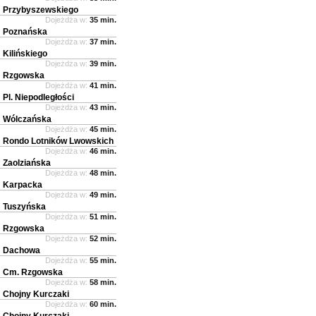
Przybyszewskiego
Dojeżdża w:
35 min.
Poznańska
Dojeżdża w:
37 min.
Kilińskiego
Dojeżdża w:
39 min.
Rzgowska
Dojeżdża w:
41 min.
Pl. Niepodległości
Dojeżdża w:
43 min.
Wólczańska
Dojeżdża w:
45 min.
Rondo Lotników Lwowskich
Dojeżdża w:
46 min.
Zaolziańska
Dojeżdża w:
48 min.
Karpacka
Dojeżdża w:
49 min.
Tuszyńska
Dojeżdża w:
51 min.
Rzgowska
Dojeżdża w:
52 min.
Dachowa
Dojeżdża w:
55 min.
Cm. Rzgowska
Dojeżdża w:
58 min.
Chojny Kurczaki
Dojeżdża w:
60 min.
Chojny Kurczaki