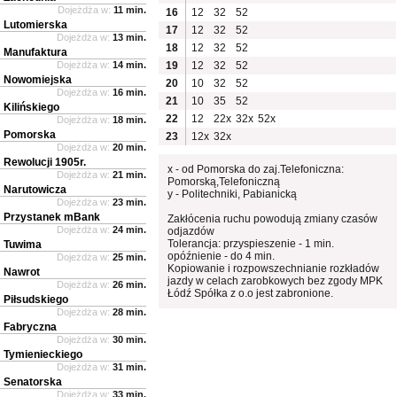
Dojeżdża w:
11 min.
16
12
32
52
Lutomierska
17
12
32
52
Dojeżdża w:
13 min.
18
12
32
52
Manufaktura
Dojeżdża w:
14 min.
19
12
32
52
Nowomiejska
20
10
32
52
Dojeżdża w:
16 min.
21
10
35
52
Kilińskiego
22
12
22x
32x
52x
Dojeżdża w:
18 min.
Pomorska
23
12x
32x
Dojeżdża w:
20 min.
Rewolucji 1905r.
x - od Pomorska do zaj.Telefoniczna:
Dojeżdża w:
21 min.
Pomorską,Telefoniczną
Narutowicza
y - Politechniki, Pabianicką
Dojeżdża w:
23 min.
Przystanek mBank
Zakłócenia ruchu powodują zmiany czasów
Dojeżdża w:
24 min.
odjazdów
Tolerancja: przyspieszenie - 1 min.
Tuwima
opóźnienie - do 4 min.
Dojeżdża w:
25 min.
Kopiowanie i rozpowszechnianie rozkładów
Nawrot
jazdy w celach zarobkowych bez zgody MPK
Dojeżdża w:
26 min.
Łódź Spółka z o.o jest zabronione.
Piłsudskiego
Dojeżdża w:
28 min.
Fabryczna
Dojeżdża w:
30 min.
Tymienieckiego
Dojeżdża w:
31 min.
Senatorska
Dojeżdża w:
33 min.