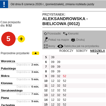
Od dnia 8 czerwca 2026 r., (poniedziałek), zmiana rozkładu jazdy
PRZYSTANEK:
ALEKSANDROWSKA -
Czas przejazdu
BIELICOWA (0012)
dla:
9:52
Przesiadki
Kierunki
5
Pokaż na mapie
Drukuj
ikony
Tabliczka jak na przystanku
ROBOCZY
SOBOTY
NIEDZIELA
Poprzednie przystanki
5
39
Woronicza
6
09
39
Dojeżdża w:
2 min.
7
09
39
Pułaskiego
8
09
39
Dojeżdża w:
3 min.
Mokra
9
09
32
52
Dojeżdża w:
5 min.
10
12
32
52
Klonowa
11
12
32
52
Dojeżdża w:
6 min.
12
12
32
52
Sierakowskiego
Dojeżdża w:
7 min.
13
12
32
52
Piwna
14
12
32
52
Dojeżdża w:
9 min.
15
12
32
52
Zachodnia