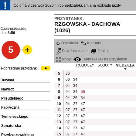
Od dnia 8 czerwca 2026 r., (poniedziałek), zmiana rozkładu jazdy
PRZYSTANEK:
RZGOWSKA - DACHOWA
Czas przejazdu
(1026)
dla:
8:56
Przesiadki
Kierunki
5
Pokaż na mapie
Drukuj
ikony
Tabliczka jak na przystanku
ROBOCZY
SOBOTY
NIEDZIELA
Poprzednie przystanki
5
36
6
06
34
Tuwima
7
04
34
Nawrot
8
04
34
56
9
04
26
34
Piłsudskiego
10
04
27
47
Fabryczna
11
07
27
47
12
07
27
47
Tymienieckiego
13
07
27
47
Senatorska
14
07
27
47
15
07
27
47
Przybyszewskiego