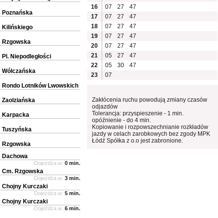
16
07
27
47
Poznańska
17
07
27
47
18
07
27
47
Kilińskiego
19
07
27
47
Rzgowska
20
07
27
47
21
05
27
47
Pl. Niepodległości
22
05
30
47
Wólczańska
23
07
Rondo Lotników Lwowskich
Zakłócenia ruchu powodują zmiany czasów
Zaolziańska
odjazdów
Tolerancja: przyspieszenie - 1 min.
Karpacka
opóźnienie - do 4 min.
Kopiowanie i rozpowszechnianie rozkładów
Tuszyńska
jazdy w celach zarobkowych bez zgody MPK
Łódź Spółka z o.o jest zabronione.
Rzgowska
Dachowa
Dojeżdża w:
0 min.
Cm. Rzgowska
Dojeżdża w:
3 min.
Chojny Kurczaki
Dojeżdża w:
5 min.
Chojny Kurczaki
Dojeżdża w:
6 min.