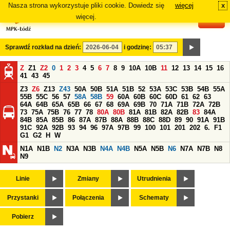
Nasza strona wykorzystuje pliki cookie. Dowiedz się
więcej
x
#
więcej.
Sprawdź rozkład na dzień:
i godzinę:
Z
Z1
Z2
0
1
2
3
4
5
6
7
8
9
10A
10B
11
12
13
14
15
16
41
43
45
Z3
Z6
Z13
Z43
50A
50B
51A
51B
52
53A
53C
53B
54B
55A
55B
55C
56
57
58A
58B
59
60A
60B
60C
60D
61
62
63
64A
64B
65A
65B
66
67
68
69A
69B
70
71A
71B
72A
72B
73
75A
75B
76
77
78
80A
80B
81A
81B
82A
82B
83
84A
84B
85A
85B
86
87A
87B
88A
88B
88C
88D
89
90
91A
91B
91C
92A
92B
93
94
96
97A
97B
99
100
101
201
202
6.
F1
G1
G2
H
W
N1A
N1B
N2
N3A
N3B
N4A
N4B
N5A
N5B
N6
N7A
N7B
N8
N9
Linie
Zmiany
Utrudnienia
Przystanki
Połączenia
Schematy
Pobierz