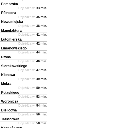
Pomorska
Dojeżdża w:
33 min.
Północna
Dojeżdża w:
35 min.
Nowomiejska
Dojeżdża w:
38 min.
Manufaktura
Dojeżdża w:
41 min.
Lutomierska
Dojeżdża w:
42 min.
Limanowskiego
Dojeżdża w:
44 min.
Piwna
Dojeżdża w:
46 min.
Sierakowskiego
Dojeżdża w:
47 min.
Klonowa
Dojeżdża w:
49 min.
Mokra
Dojeżdża w:
50 min.
Pułaskiego
Dojeżdża w:
53 min.
Woronicza
Dojeżdża w:
54 min.
Bielicowa
Dojeżdża w:
56 min.
Traktorowa
Dojeżdża w:
58 min.
Kaczeńcowa