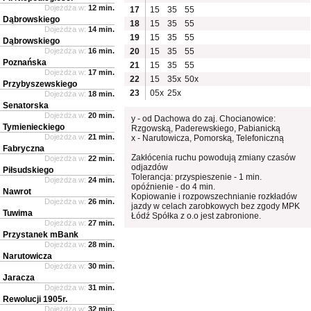
Dojeżdża w:
12 min.
17
15
35
55
Dąbrowskiego
18
15
35
55
Dojeżdża w:
14 min.
19
15
35
55
Dąbrowskiego
Dojeżdża w:
16 min.
20
15
35
55
Poznańska
21
15
35
55
Dojeżdża w:
17 min.
22
15
35x
50x
Przybyszewskiego
23
05x
25x
Dojeżdża w:
18 min.
Senatorska
Dojeżdża w:
20 min.
y - od Dachowa do zaj. Chocianowice:
Tymienieckiego
Rzgowską, Paderewskiego, Pabianicką
Dojeżdża w:
21 min.
x - Narutowicza, Pomorską, Telefoniczną
Fabryczna
Zakłócenia ruchu powodują zmiany czasów
Dojeżdża w:
22 min.
odjazdów
Piłsudskiego
Tolerancja: przyspieszenie - 1 min.
Dojeżdża w:
24 min.
opóźnienie - do 4 min.
Nawrot
Kopiowanie i rozpowszechnianie rozkładów
Dojeżdża w:
26 min.
jazdy w celach zarobkowych bez zgody MPK
Tuwima
Łódź Spółka z o.o jest zabronione.
Dojeżdża w:
27 min.
Przystanek mBank
Dojeżdża w:
28 min.
Narutowicza
Dojeżdża w:
30 min.
Jaracza
Dojeżdża w:
31 min.
Rewolucji 1905r.
Dojeżdża w:
32 min.