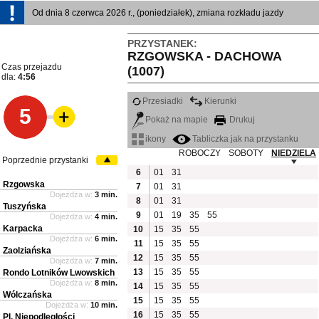
Od dnia 8 czerwca 2026 r., (poniedziałek), zmiana rozkładu jazdy
PRZYSTANEK:
RZGOWSKA - DACHOWA
Czas przejazdu
(1007)
dla:
4:56
Przesiadki
Kierunki
5
Pokaż na mapie
Drukuj
ikony
Tabliczka jak na przystanku
ROBOCZY
SOBOTY
NIEDZIELA
Poprzednie przystanki
6
01
31
Rzgowska
7
01
31
Dojeżdża w:
3 min.
8
01
31
Tuszyńska
9
01
19
35
55
Dojeżdża w:
4 min.
Karpacka
10
15
35
55
Dojeżdża w:
6 min.
11
15
35
55
Zaolziańska
12
15
35
55
Dojeżdża w:
7 min.
13
15
35
55
Rondo Lotników Lwowskich
Dojeżdża w:
8 min.
14
15
35
55
Wólczańska
15
15
35
55
Dojeżdża w:
10 min.
16
15
35
55
Pl. Niepodległości