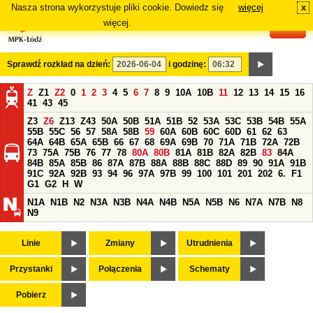
Nasza strona wykorzystuje pliki cookie. Dowiedz się
więcej
x
#
więcej.
Sprawdź rozkład na dzień:
i godzinę:
Z
Z1
Z2
0
1
2
3
4
5
6
7
8
9
10A
10B
11
12
13
14
15
16
41
43
45
Z3
Z6
Z13
Z43
50A
50B
51A
51B
52
53A
53C
53B
54B
55A
55B
55C
56
57
58A
58B
59
60A
60B
60C
60D
61
62
63
64A
64B
65A
65B
66
67
68
69A
69B
70
71A
71B
72A
72B
73
75A
75B
76
77
78
80A
80B
81A
81B
82A
82B
83
84A
84B
85A
85B
86
87A
87B
88A
88B
88C
88D
89
90
91A
91B
91C
92A
92B
93
94
96
97A
97B
99
100
101
201
202
6.
F1
G1
G2
H
W
N1A
N1B
N2
N3A
N3B
N4A
N4B
N5A
N5B
N6
N7A
N7B
N8
N9
Linie
Zmiany
Utrudnienia
Przystanki
Połączenia
Schematy
Pobierz