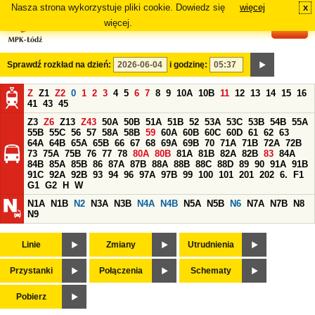
Nasza strona wykorzystuje pliki cookie. Dowiedz się
więcej
x
#
więcej.
Sprawdź rozkład na dzień:
i godzinę:
Z
Z1
Z2
0
1
2
3
4
5
6
7
8
9
10A
10B
11
12
13
14
15
16
41
43
45
Z3
Z6
Z13
Z43
50A
50B
51A
51B
52
53A
53C
53B
54B
55A
55B
55C
56
57
58A
58B
59
60A
60B
60C
60D
61
62
63
64A
64B
65A
65B
66
67
68
69A
69B
70
71A
71B
72A
72B
73
75A
75B
76
77
78
80A
80B
81A
81B
82A
82B
83
84A
84B
85A
85B
86
87A
87B
88A
88B
88C
88D
89
90
91A
91B
91C
92A
92B
93
94
96
97A
97B
99
100
101
201
202
6.
F1
G1
G2
H
W
N1A
N1B
N2
N3A
N3B
N4A
N4B
N5A
N5B
N6
N7A
N7B
N8
N9
Linie
Zmiany
Utrudnienia
Przystanki
Połączenia
Schematy
Pobierz