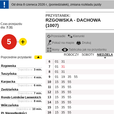
Od dnia 8 czerwca 2026 r., (poniedziałek), zmiana rozkładu jazdy
PRZYSTANEK:
RZGOWSKA - DACHOWA
Czas przejazdu
(1007)
dla:
7:31
Przesiadki
Kierunki
5
Pokaż na mapie
Drukuj
ikony
Tabliczka jak na przystanku
ROBOCZY
SOBOTY
NIEDZIELA
Poprzednie przystanki
6
01
31
Rzgowska
7
01
31
Dojeżdża w:
3 min.
8
01
31
Tuszyńska
9
01
19
35
55
Dojeżdża w:
4 min.
Karpacka
10
15
35
55
Dojeżdża w:
6 min.
11
15
35
55
Zaolziańska
12
15
35
55
Dojeżdża w:
7 min.
13
15
35
55
Rondo Lotników Lwowskich
Dojeżdża w:
8 min.
14
15
35
55
Wólczańska
15
15
35
55
Dojeżdża w:
10 min.
16
15
35
55
Pl. Niepodległości