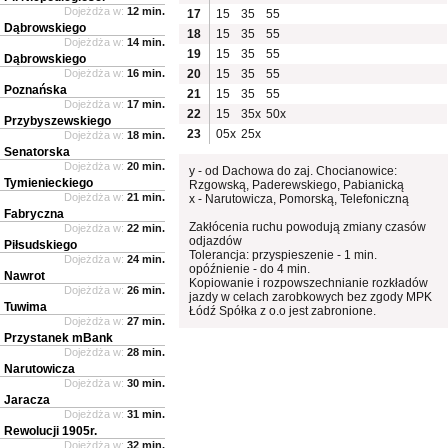
Dojeżdża w:
12 min.
17
15
35
55
Dąbrowskiego
18
15
35
55
Dojeżdża w:
14 min.
19
15
35
55
Dąbrowskiego
Dojeżdża w:
16 min.
20
15
35
55
Poznańska
21
15
35
55
Dojeżdża w:
17 min.
22
15
35x
50x
Przybyszewskiego
23
05x
25x
Dojeżdża w:
18 min.
Senatorska
Dojeżdża w:
20 min.
y - od Dachowa do zaj. Chocianowice:
Tymienieckiego
Rzgowską, Paderewskiego, Pabianicką
Dojeżdża w:
21 min.
x - Narutowicza, Pomorską, Telefoniczną
Fabryczna
Zakłócenia ruchu powodują zmiany czasów
Dojeżdża w:
22 min.
odjazdów
Piłsudskiego
Tolerancja: przyspieszenie - 1 min.
Dojeżdża w:
24 min.
opóźnienie - do 4 min.
Nawrot
Kopiowanie i rozpowszechnianie rozkładów
Dojeżdża w:
26 min.
jazdy w celach zarobkowych bez zgody MPK
Tuwima
Łódź Spółka z o.o jest zabronione.
Dojeżdża w:
27 min.
Przystanek mBank
Dojeżdża w:
28 min.
Narutowicza
Dojeżdża w:
30 min.
Jaracza
Dojeżdża w:
31 min.
Rewolucji 1905r.
Dojeżdża w:
32 min.