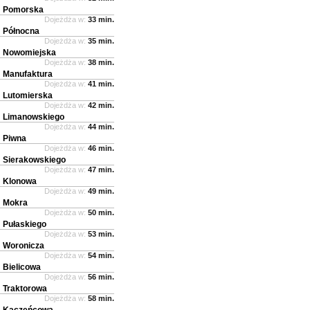
Pomorska
Dojeżdża w:
33 min.
Północna
Dojeżdża w:
35 min.
Nowomiejska
Dojeżdża w:
38 min.
Manufaktura
Dojeżdża w:
41 min.
Lutomierska
Dojeżdża w:
42 min.
Limanowskiego
Dojeżdża w:
44 min.
Piwna
Dojeżdża w:
46 min.
Sierakowskiego
Dojeżdża w:
47 min.
Klonowa
Dojeżdża w:
49 min.
Mokra
Dojeżdża w:
50 min.
Pułaskiego
Dojeżdża w:
53 min.
Woronicza
Dojeżdża w:
54 min.
Bielicowa
Dojeżdża w:
56 min.
Traktorowa
Dojeżdża w:
58 min.
Kaczeńcowa