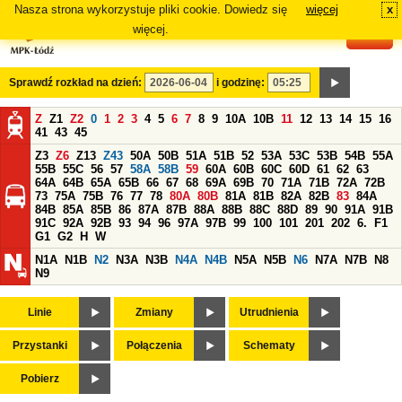
Nasza strona wykorzystuje pliki cookie. Dowiedz się
więcej
x
#
więcej.
Sprawdź rozkład na dzień:
i godzinę:
Z
Z1
Z2
0
1
2
3
4
5
6
7
8
9
10A
10B
11
12
13
14
15
16
41
43
45
Z3
Z6
Z13
Z43
50A
50B
51A
51B
52
53A
53C
53B
54B
55A
55B
55C
56
57
58A
58B
59
60A
60B
60C
60D
61
62
63
64A
64B
65A
65B
66
67
68
69A
69B
70
71A
71B
72A
72B
73
75A
75B
76
77
78
80A
80B
81A
81B
82A
82B
83
84A
84B
85A
85B
86
87A
87B
88A
88B
88C
88D
89
90
91A
91B
91C
92A
92B
93
94
96
97A
97B
99
100
101
201
202
6.
F1
G1
G2
H
W
N1A
N1B
N2
N3A
N3B
N4A
N4B
N5A
N5B
N6
N7A
N7B
N8
N9
Linie
Zmiany
Utrudnienia
Przystanki
Połączenia
Schematy
Pobierz