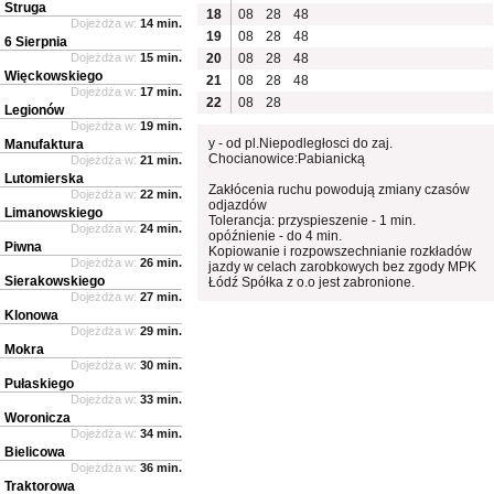
Struga
18
08
28
48
Dojeżdża w:
14 min.
19
08
28
48
6 Sierpnia
Dojeżdża w:
15 min.
20
08
28
48
Więckowskiego
21
08
28
48
Dojeżdża w:
17 min.
22
08
28
Legionów
Dojeżdża w:
19 min.
y - od pl.Niepodległosci do zaj.
Manufaktura
Chocianowice:Pabianicką
Dojeżdża w:
21 min.
Lutomierska
Zakłócenia ruchu powodują zmiany czasów
Dojeżdża w:
22 min.
odjazdów
Limanowskiego
Tolerancja: przyspieszenie - 1 min.
Dojeżdża w:
24 min.
opóźnienie - do 4 min.
Piwna
Kopiowanie i rozpowszechnianie rozkładów
Dojeżdża w:
26 min.
jazdy w celach zarobkowych bez zgody MPK
Sierakowskiego
Łódź Spółka z o.o jest zabronione.
Dojeżdża w:
27 min.
Klonowa
Dojeżdża w:
29 min.
Mokra
Dojeżdża w:
30 min.
Pułaskiego
Dojeżdża w:
33 min.
Woronicza
Dojeżdża w:
34 min.
Bielicowa
Dojeżdża w:
36 min.
Traktorowa