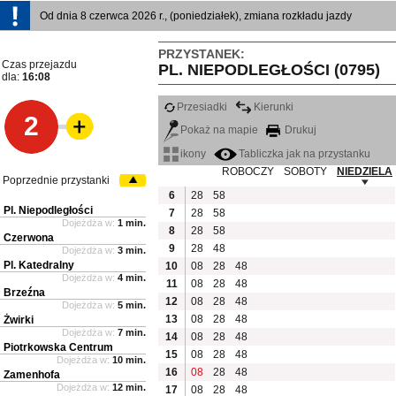
Od dnia 8 czerwca 2026 r., (poniedziałek), zmiana rozkładu jazdy
PRZYSTANEK:
Czas przejazdu
PL. NIEPODLEGŁOŚCI (0795)
dla:
16:08
Przesiadki
Kierunki
2
Pokaż na mapie
Drukuj
ikony
Tabliczka jak na przystanku
ROBOCZY
SOBOTY
NIEDZIELA
Poprzednie przystanki
6
28
58
Pl. Niepodległości
7
28
58
Dojeżdża w:
1 min.
8
28
58
Czerwona
9
28
48
Dojeżdża w:
3 min.
Pl. Katedralny
10
08
28
48
Dojeżdża w:
4 min.
11
08
28
48
Brzeźna
12
08
28
48
Dojeżdża w:
5 min.
13
08
28
48
Żwirki
Dojeżdża w:
7 min.
14
08
28
48
Piotrkowska Centrum
15
08
28
48
Dojeżdża w:
10 min.
16
08
28
48
Zamenhofa
Dojeżdża w:
12 min.
17
08
28
48