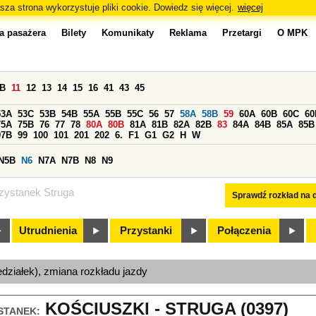
sza strona wykorzystuje pliki cookie. Dowiedz się więcej.
więcej
a pasażera
Bilety
Komunikaty
Reklama
Przetargi
O MPK
0B
11
12
13
14
15
16
41
43
45
53A
53C
53B
54B
55A
55B
55C
56
57
58A
58B
59
60A
60B
60C
60
75A
75B
76
77
78
80A
80B
81A
81B
82A
82B
83
84A
84B
85A
85B
97B
99
100
101
201
202
6.
F1
G1
G2
H
W
N5B
N6
N7A
N7B
N8
N9
zystanek Struga
Sprawdź rozkład na d
Utrudnienia
Przystanki
Połączenia
edziałek), zmiana rozkładu jazdy
KOŚCIUSZKI - STRUGA (0397)
STANEK: