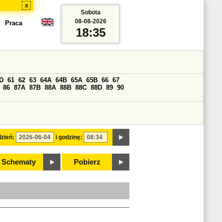
x
Sobota
08-08-2026
Praca
18:35
D
61
62
63
64A
64B
65A
65B
66
67
86
87A
87B
88A
88B
88C
88D
89
90
zień:
i godzinę:
Schematy
Pobierz