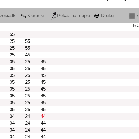
zesiadki
Kierunki
Pokaż na mapie
Drukuj
i
R
55
25
55
25
55
25
45
05
25
45
05
25
45
05
25
45
05
25
45
05
25
45
05
25
45
05
25
45
05
25
45
04
24
44
04
24
44
04
24
44
04
24
44