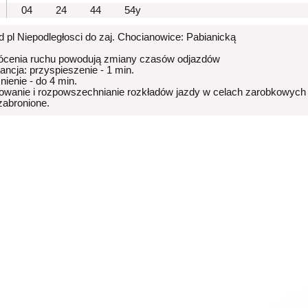
04
24
44
54y
od pl Niepodległosci do zaj. Chocianowice: Pabianicką
ócenia ruchu powodują zmiany czasów odjazdów
rancja: przyspieszenie - 1 min.
nienie - do 4 min.
owanie i rozpowszechnianie rozkładów jazdy w celach zarobkowych
 zabronione.