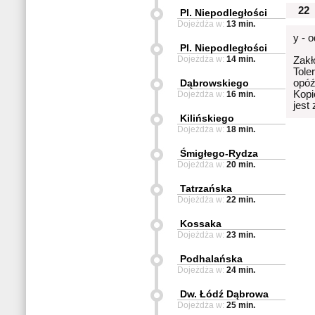
22
Pl. Niepodległości
Dojeżdża w:
13 min.
y - 
Pl. Niepodległości
Dojeżdża w:
14 min.
Zakł
Tole
Dąbrowskiego
opóź
Kopi
Dojeżdża w:
16 min.
jest
Kilińskiego
Dojeżdża w:
18 min.
Śmigłego-Rydza
Dojeżdża w:
20 min.
Tatrzańska
Dojeżdża w:
22 min.
Kossaka
Dojeżdża w:
23 min.
Podhalańska
Dojeżdża w:
24 min.
Dw. Łódź Dąbrowa
Dojeżdża w:
25 min.