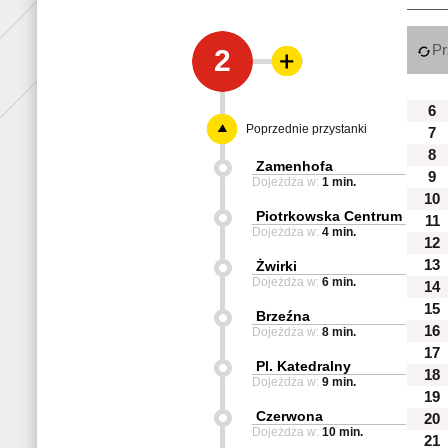
Pr
2
6
Poprzednie przystanki
7
8
Zamenhofa
9
Dojeżdża w:
1 min.
10
Piotrkowska Centrum
11
Dojeżdża w:
4 min.
12
13
Żwirki
Dojeżdża w:
6 min.
14
15
Brzeźna
16
Dojeżdża w:
8 min.
17
Pl. Katedralny
18
Dojeżdża w:
9 min.
19
Czerwona
20
Dojeżdża w:
10 min.
21