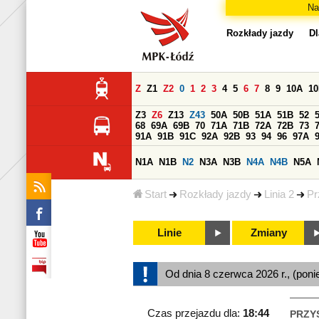
Na
Rozkłady jazdy
Dl
Z
Z1
Z2
0
1
2
3
4
5
6
7
8
9
10A
1
Z3
Z6
Z13
Z43
50A
50B
51A
51B
52
68
69A
69B
70
71A
71B
72A
72B
73
91A
91B
91C
92A
92B
93
94
96
97A
N1A
N1B
N2
N3A
N3B
N4A
N4B
N5A
Start
Rozkłady jazdy
Linia 2
Pr
Linie
Zmiany
Od dnia 8 czerwca 2026 r., (poni
Czas przejazdu dla:
18:44
PRZY