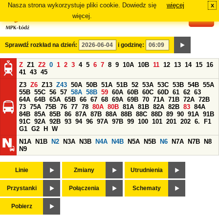
Nasza strona wykorzystuje pliki cookie. Dowiedz się
więcej
x
#
więcej.
Sprawdź rozkład na dzień:
i godzinę:
Z
Z1
Z2
0
1
2
3
4
5
6
7
8
9
10A
10B
11
12
13
14
15
16
41
43
45
Z3
Z6
Z13
Z43
50A
50B
51A
51B
52
53A
53C
53B
54B
55A
55B
55C
56
57
58A
58B
59
60A
60B
60C
60D
61
62
63
64A
64B
65A
65B
66
67
68
69A
69B
70
71A
71B
72A
72B
73
75A
75B
76
77
78
80A
80B
81A
81B
82A
82B
83
84A
84B
85A
85B
86
87A
87B
88A
88B
88C
88D
89
90
91A
91B
91C
92A
92B
93
94
96
97A
97B
99
100
101
201
202
6.
F1
G1
G2
H
W
N1A
N1B
N2
N3A
N3B
N4A
N4B
N5A
N5B
N6
N7A
N7B
N8
N9
Linie
Zmiany
Utrudnienia
Przystanki
Połączenia
Schematy
Pobierz