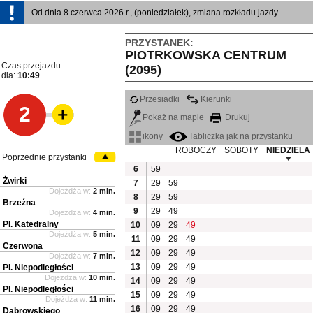
Od dnia 8 czerwca 2026 r., (poniedziałek), zmiana rozkładu jazdy
PRZYSTANEK:
PIOTRKOWSKA CENTRUM
Czas przejazdu
(2095)
dla:
10:49
Przesiadki
Kierunki
2
Pokaż na mapie
Drukuj
ikony
Tabliczka jak na przystanku
ROBOCZY
SOBOTY
NIEDZIELA
Poprzednie przystanki
6
59
Żwirki
7
29
59
Dojeżdża w:
2 min.
8
29
59
Brzeźna
9
29
49
Dojeżdża w:
4 min.
Pl. Katedralny
10
09
29
49
Dojeżdża w:
5 min.
11
09
29
49
Czerwona
12
09
29
49
Dojeżdża w:
7 min.
13
09
29
49
Pl. Niepodległości
Dojeżdża w:
10 min.
14
09
29
49
Pl. Niepodległości
15
09
29
49
Dojeżdża w:
11 min.
16
09
29
49
Dąbrowskiego