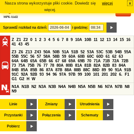
Nasza strona wykorzystuje pliki cookie. Dowiedz się
więcej
x
#
więcej.
Sprawdź rozkład na dzień:
i godzinę:
Z
Z1
Z2
0
1
2
3
4
5
6
7
8
9
10A
10B
11
12
13
14
15
16
41
43
45
Z3
Z6
Z13
Z43
50A
50B
51A
51B
52
53A
53C
53B
54B
55A
55B
55C
56
57
58A
58B
59
60A
60B
60C
60D
61
62
63
64A
64B
65A
65B
66
67
68
69A
69B
70
71A
71B
72A
72B
73
75A
75B
76
77
78
80A
80B
81A
81B
82A
82B
83
84A
84B
85A
85B
86
87A
87B
88A
88B
88C
88D
89
90
91A
91B
91C
92A
92B
93
94
96
97A
97B
99
100
101
201
202
6.
F1
G1
G2
H
W
N1A
N1B
N2
N3A
N3B
N4A
N4B
N5A
N5B
N6
N7A
N7B
N8
N9
Linie
Zmiany
Utrudnienia
Przystanki
Połączenia
Schematy
Pobierz