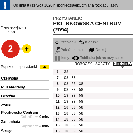
Od dnia 8 czerwca 2026 r., (poniedziałek), zmiana rozkładu jazdy
PRZYSTANEK:
PIOTRKOWSKA CENTRUM
Czas przejazdu
(2094)
dla:
3:38
Przesiadki
Kierunki
2
Pokaż na mapie
Drukuj
ikony
Tabliczka jak na przystanku
ROBOCZY
SOBOTY
NIEDZIELA
Poprzednie przystanki
6
38
7
08
38
Czerwona
8
08
23
38
Pl. Katedralny
9
08
38
58
10
18
38
58
Brzeźna
11
18
38
58
Żwirki
12
18
38
58
Piotrkowska Centrum
13
18
38
58
Dojeżdża w:
0 min.
14
18
38
58
Zamenhofa
15
18
38
58
Dojeżdża w:
2 min.
Struga
16
18
38
58