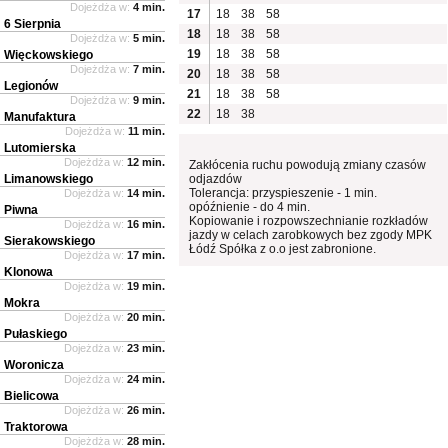
Dojeżdża w:
4 min.
17
18
38
58
6 Sierpnia
18
18
38
58
Dojeżdża w:
5 min.
19
18
38
58
Więckowskiego
Dojeżdża w:
7 min.
20
18
38
58
Legionów
21
18
38
58
Dojeżdża w:
9 min.
22
18
38
Manufaktura
Dojeżdża w:
11 min.
Lutomierska
Dojeżdża w:
12 min.
Zakłócenia ruchu powodują zmiany czasów
Limanowskiego
odjazdów
Tolerancja: przyspieszenie - 1 min.
Dojeżdża w:
14 min.
opóźnienie - do 4 min.
Piwna
Kopiowanie i rozpowszechnianie rozkładów
Dojeżdża w:
16 min.
jazdy w celach zarobkowych bez zgody MPK
Sierakowskiego
Łódź Spółka z o.o jest zabronione.
Dojeżdża w:
17 min.
Klonowa
Dojeżdża w:
19 min.
Mokra
Dojeżdża w:
20 min.
Pułaskiego
Dojeżdża w:
23 min.
Woronicza
Dojeżdża w:
24 min.
Bielicowa
Dojeżdża w:
26 min.
Traktorowa
Dojeżdża w:
28 min.