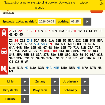
Nasza strona wykorzystuje pliki cookie. Dowiedz się
więcej
x
#
więcej.
Sprawdź rozkład na dzień:
i godzinę:
Z
Z1
Z2
0
1
2
3
4
5
6
7
8
9
10A
10B
11
12
13
14
15
16
41
43
45
Z3
Z6
Z13
Z43
50A
50B
51A
51B
52
53A
53C
53B
54B
55A
55B
55C
56
57
58A
58B
59
60A
60B
60C
60D
61
62
63
64A
64B
65A
65B
66
67
68
69A
69B
70
71A
71B
72A
72B
73
75A
75B
76
77
78
80A
80B
81A
81B
82A
82B
83
84A
84B
85A
85B
86
87A
87B
88A
88B
88C
88D
89
90
91A
91B
91C
92A
92B
93
94
96
97A
97B
99
100
101
201
202
6.
F1
G1
G2
H
W
N1A
N1B
N2
N3A
N3B
N4A
N4B
N5A
N5B
N6
N7A
N7B
N8
N9
Linie
Zmiany
Utrudnienia
Przystanki
Połączenia
Schematy
Pobierz