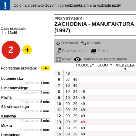
Od dnia 8 czerwca 2026 r., (poniedziałek), zmiana rozkładu jazdy
PRZYSTANEK:
ZACHODNIA - MANUFAKTURA
Czas przejazdu
(1997)
dla:
13:49
Przesiadki
Kierunki
2
Pokaż na mapie
Drukuj
ikony
Tabliczka jak na przystanku
ROBOCZY
SOBOTY
NIEDZIELA
Poprzednie przystanki
5
49
Lutomierska
6
07
49
Dojeżdża w:
1 min.
7
19
49
Limanowskiego
8
19
34
49
Dojeżdża w:
3 min.
Piwna
9
19
34
49
Dojeżdża w:
5 min.
10
09
29
49
Sierakowskiego
11
09
29
49
Dojeżdża w:
6 min.
12
09
29
49
Klonowa
Dojeżdża w:
8 min.
13
09
29
49
Mokra
14
09
29
49
Dojeżdża w:
9 min.
15
09
29
49
Pułaskiego