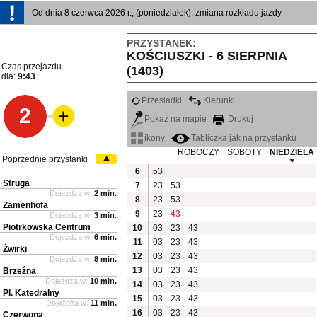
Od dnia 8 czerwca 2026 r., (poniedziałek), zmiana rozkładu jazdy
PRZYSTANEK:
KOŚCIUSZKI - 6 SIERPNIA
Czas przejazdu
(1403)
dla:
9:43
Przesiadki
Kierunki
2
Pokaż na mapie
Drukuj
ikony
Tabliczka jak na przystanku
ROBOCZY
SOBOTY
NIEDZIELA
Poprzednie przystanki
6
53
Struga
7
23
53
Dojeżdża w:
2 min.
8
23
53
Zamenhofa
9
23
43
Dojeżdża w:
3 min.
Piotrkowska Centrum
10
03
23
43
Dojeżdża w:
6 min.
11
03
23
43
Żwirki
12
03
23
43
Dojeżdża w:
8 min.
13
03
23
43
Brzeźna
Dojeżdża w:
10 min.
14
03
23
43
Pl. Katedralny
15
03
23
43
Dojeżdża w:
11 min.
16
03
23
43
Czerwona