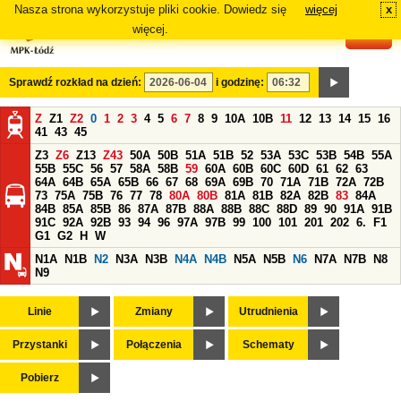
Nasza strona wykorzystuje pliki cookie. Dowiedz się
więcej
x
#
więcej.
Sprawdź rozkład na dzień:
i godzinę:
Z
Z1
Z2
0
1
2
3
4
5
6
7
8
9
10A
10B
11
12
13
14
15
16
41
43
45
Z3
Z6
Z13
Z43
50A
50B
51A
51B
52
53A
53C
53B
54B
55A
55B
55C
56
57
58A
58B
59
60A
60B
60C
60D
61
62
63
64A
64B
65A
65B
66
67
68
69A
69B
70
71A
71B
72A
72B
73
75A
75B
76
77
78
80A
80B
81A
81B
82A
82B
83
84A
84B
85A
85B
86
87A
87B
88A
88B
88C
88D
89
90
91A
91B
91C
92A
92B
93
94
96
97A
97B
99
100
101
201
202
6.
F1
G1
G2
H
W
N1A
N1B
N2
N3A
N3B
N4A
N4B
N5A
N5B
N6
N7A
N7B
N8
N9
Linie
Zmiany
Utrudnienia
Przystanki
Połączenia
Schematy
Pobierz