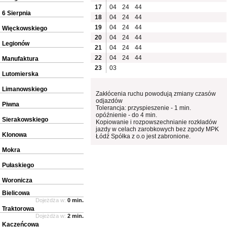
17
04
24
44
6 Sierpnia
18
04
24
44
19
04
24
44
Więckowskiego
20
04
24
44
Legionów
21
04
24
44
22
04
24
44
Manufaktura
23
03
Lutomierska
Limanowskiego
Zakłócenia ruchu powodują zmiany czasów
odjazdów
Piwna
Tolerancja: przyspieszenie - 1 min.
opóźnienie - do 4 min.
Sierakowskiego
Kopiowanie i rozpowszechnianie rozkładów
jazdy w celach zarobkowych bez zgody MPK
Klonowa
Łódź Spółka z o.o jest zabronione.
Mokra
Pułaskiego
Woronicza
Bielicowa
Dojeżdża w:
0 min.
Traktorowa
Dojeżdża w:
2 min.
Kaczeńcowa