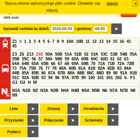
Nasza strona wykorzystuje pliki cookie. Dowiedz się
więcej
x
#
więcej.
Sprawdź rozkład na dzień:
i godzinę:
Z1
0
1
2
3
4
5
6
7
8
9
10A
10B
11
12
13
14
15
16
41
45
Z3
Z6
Z13
Z43
50A
50B
51A
51B
52
53A
53C
53B
54B
55A
55B
55C
56
57
58A
58B
59
60A
60B
60C
60D
61
62
63
64A
64B
65A
65B
66
67
68
69A
69B
70
71A
71B
72A
72B
73
75A
75B
76
77
78
80A
80B
81A
81B
82A
82B
83
84A
84B
85A
85B
86
87A
87B
88A
88B
88C
88D
89
90
91A
91B
91C
92A
92B
93
94
96
97A
97B
99
100
101
201
202
6.
F1
G1
G2
H
W
N1A
N1B
N2
N3A
N3B
N4A
N4B
N5A
N5B
N6
N7A
N7B
N8
N9
Linie
Zmiany
Utrudnienia
Przystanki
Połączenia
Schematy
Pobierz