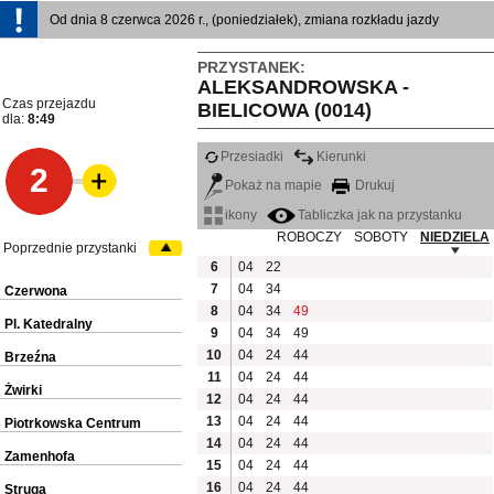
Od dnia 8 czerwca 2026 r., (poniedziałek), zmiana rozkładu jazdy
PRZYSTANEK:
ALEKSANDROWSKA -
Czas przejazdu
BIELICOWA (0014)
dla:
8:49
Przesiadki
Kierunki
2
Pokaż na mapie
Drukuj
ikony
Tabliczka jak na przystanku
ROBOCZY
SOBOTY
NIEDZIELA
Poprzednie przystanki
6
04
22
7
04
34
Czerwona
8
04
34
49
Pl. Katedralny
9
04
34
49
10
04
24
44
Brzeźna
11
04
24
44
Żwirki
12
04
24
44
13
04
24
44
Piotrkowska Centrum
14
04
24
44
Zamenhofa
15
04
24
44
16
04
24
44
Struga