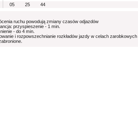
05
25
44
ócenia ruchu powodują zmiany czasów odjazdów
rancja: przyspieszenie - 1 min.
nienie - do 4 min.
owanie i rozpowszechnianie rozkładów jazdy w celach zarobkowych
 zabronione.