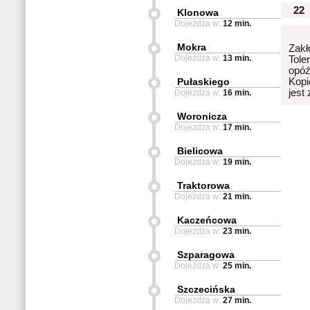
22
Klonowa
Dojeżdża w:
12 min.
Mokra
Zakł
Dojeżdża w:
13 min.
Tole
opóź
Pułaskiego
Kopi
jest
Dojeżdża w:
16 min.
Woronicza
Dojeżdża w:
17 min.
Bielicowa
Dojeżdża w:
19 min.
Traktorowa
Dojeżdża w:
21 min.
Kaczeńcowa
Dojeżdża w:
23 min.
Szparagowa
Dojeżdża w:
25 min.
Szczecińska
Dojeżdża w:
27 min.