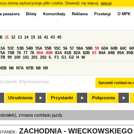
sza strona wykorzystuje pliki cookie. Dowiedz się więcej.
więcej
a pasażera
Bilety
Komunikaty
Reklama
Przetargi
O MPK
0B
11
12
13
14
15
16
41
43
45
53A
53C
53B
54B
55A
55B
55C
56
57
58A
58B
59
60A
60B
60C
60
75A
75B
76
77
78
80A
80B
81A
81B
82A
82B
83
84A
84B
85A
85B
97B
99
100
101
201
202
6.
F1
G1
G2
H
W
N5B
N6
N7A
N7B
N8
N9
zystanek Więckowskiego
Sprawdź rozkład na d
Utrudnienia
Przystanki
Połączenia
edziałek), zmiana rozkładu jazdy
ZACHODNIA - WIĘCKOWSKIEGO (
STANEK: