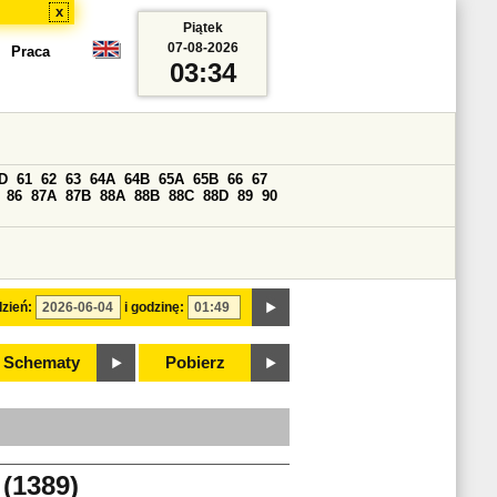
x
Piątek
07-08-2026
Praca
03:34
D
61
62
63
64A
64B
65A
65B
66
67
86
87A
87B
88A
88B
88C
88D
89
90
zień:
i godzinę:
Schematy
Pobierz
1389)