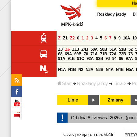
Na
Rozkłady jazdy
Dl
Z
Z1
Z2
0
1
2
3
4
5
6
7
8
9
10A
1
Z3
Z6
Z13
Z43
50A
50B
51A
51B
52
68
69A
69B
70
71A
71B
72A
72B
73
91A
91B
91C
92A
92B
93
94
96
97A
N1A
N1B
N2
N3A
N3B
N4A
N4B
N5A
Start
Rozkłady jazdy
Linia 2
Pr
Linie
Zmiany
Od dnia 8 czerwca 2026 r., (poni
Czas przejazdu dla:
6:45
PRZY