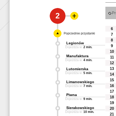
Pr
2
6
Poprzednie przystanki
7
8
Legionów
9
Dojeżdża w:
2 min.
10
Manufaktura
11
Dojeżdża w:
4 min.
12
13
Lutomierska
Dojeżdża w:
5 min.
14
15
Limanowskiego
16
Dojeżdża w:
7 min.
17
Piwna
18
Dojeżdża w:
9 min.
19
Sierakowskiego
20
Dojeżdża w:
10 min.
21