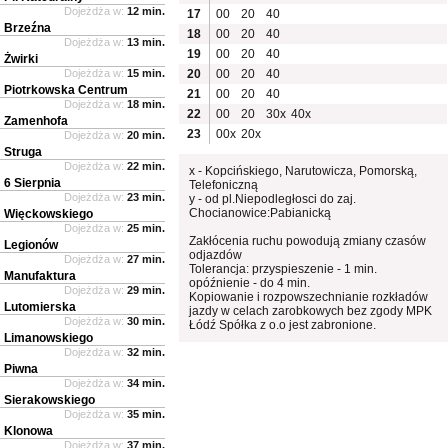
Dojeżdża w:
12 min.
17
00
20
40
Brzeźna
18
00
20
40
Dojeżdża w:
13 min.
19
00
20
40
Żwirki
Dojeżdża w:
15 min.
20
00
20
40
Piotrkowska Centrum
21
00
20
40
Dojeżdża w:
18 min.
22
00
20
30x
40x
Zamenhofa
23
00x
20x
Dojeżdża w:
20 min.
Struga
Dojeżdża w:
22 min.
x - Kopcińskiego, Narutowicza, Pomorską,
6 Sierpnia
Telefoniczną
Dojeżdża w:
23 min.
y - od pl.Niepodległosci do zaj.
Chocianowice:Pabianicką
Więckowskiego
Dojeżdża w:
25 min.
Zakłócenia ruchu powodują zmiany czasów
Legionów
odjazdów
Dojeżdża w:
27 min.
Tolerancja: przyspieszenie - 1 min.
Manufaktura
opóźnienie - do 4 min.
Dojeżdża w:
29 min.
Kopiowanie i rozpowszechnianie rozkładów
Lutomierska
jazdy w celach zarobkowych bez zgody MPK
Dojeżdża w:
30 min.
Łódź Spółka z o.o jest zabronione.
Limanowskiego
Dojeżdża w:
32 min.
Piwna
Dojeżdża w:
34 min.
Sierakowskiego
Dojeżdża w:
35 min.
Klonowa
Dojeżdża w:
37 min.