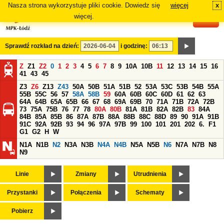
Nasza strona wykorzystuje pliki cookie. Dowiedz się
więcej
x
#
więcej.
Sprawdź rozkład na dzień:
i godzinę:
Z
Z1
Z2
0
1
2
3
4
5
6
7
8
9
10A
10B
11
12
13
14
15
16
41
43
45
Z3
Z6
Z13
Z43
50A
50B
51A
51B
52
53A
53C
53B
54B
55A
55B
55C
56
57
58A
58B
59
60A
60B
60C
60D
61
62
63
64A
64B
65A
65B
66
67
68
69A
69B
70
71A
71B
72A
72B
73
75A
75B
76
77
78
80A
80B
81A
81B
82A
82B
83
84A
84B
85A
85B
86
87A
87B
88A
88B
88C
88D
89
90
91A
91B
91C
92A
92B
93
94
96
97A
97B
99
100
101
201
202
6.
F1
G1
G2
H
W
N1A
N1B
N2
N3A
N3B
N4A
N4B
N5A
N5B
N6
N7A
N7B
N8
N9
Linie
Zmiany
Utrudnienia
Przystanki
Połączenia
Schematy
Pobierz