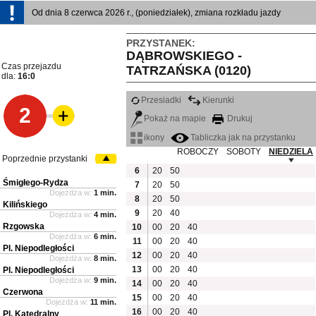
Od dnia 8 czerwca 2026 r., (poniedziałek), zmiana rozkładu jazdy
PRZYSTANEK:
DĄBROWSKIEGO -
Czas przejazdu
TATRZAŃSKA (0120)
dla:
16:0
Przesiadki
Kierunki
2
Pokaż na mapie
Drukuj
ikony
Tabliczka jak na przystanku
ROBOCZY
SOBOTY
NIEDZIELA
Poprzednie przystanki
6
20
50
Śmigłego-Rydza
7
20
50
Dojeżdża w:
1 min.
8
20
50
Kilińskiego
9
20
40
Dojeżdża w:
4 min.
Rzgowska
10
00
20
40
Dojeżdża w:
6 min.
11
00
20
40
Pl. Niepodległości
12
00
20
40
Dojeżdża w:
8 min.
13
00
20
40
Pl. Niepodległości
Dojeżdża w:
9 min.
14
00
20
40
Czerwona
15
00
20
40
Dojeżdża w:
11 min.
16
00
20
40
Pl. Katedralny