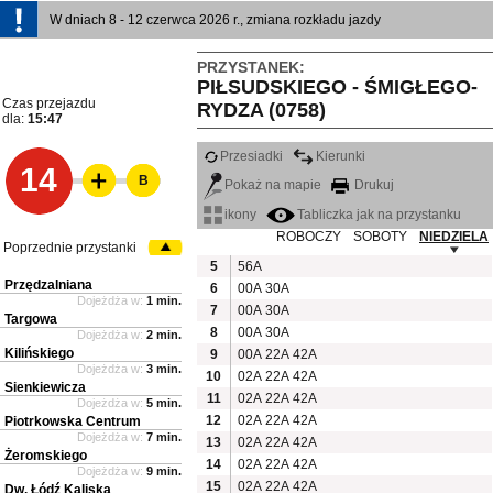
W dniach 8 - 12 czerwca 2026 r., zmiana rozkładu jazdy
PRZYSTANEK:
PIŁSUDSKIEGO - ŚMIGŁEGO-
Czas przejazdu
RYDZA (0758)
dla:
15:47
Przesiadki
Kierunki
14
B
Pokaż na mapie
Drukuj
ikony
Tabliczka jak na przystanku
ROBOCZY
SOBOTY
NIEDZIELA
Poprzednie przystanki
5
56A
Przędzalniana
6
00A
30A
Dojeżdża w:
1 min.
7
00A
30A
Targowa
8
00A
30A
Dojeżdża w:
2 min.
Kilińskiego
9
00A
22A
42A
Dojeżdża w:
3 min.
10
02A
22A
42A
Sienkiewicza
11
02A
22A
42A
Dojeżdża w:
5 min.
12
02A
22A
42A
Piotrkowska Centrum
Dojeżdża w:
7 min.
13
02A
22A
42A
Żeromskiego
14
02A
22A
42A
Dojeżdża w:
9 min.
15
02A
22A
42A
Dw. Łódź Kaliska