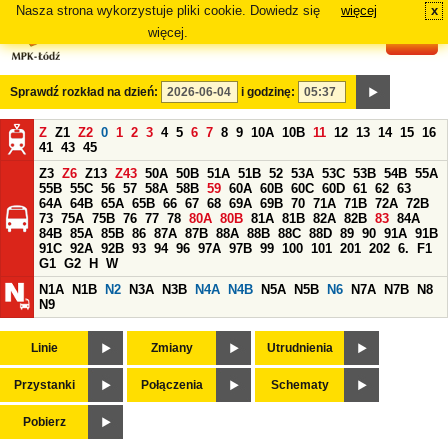
Nasza strona wykorzystuje pliki cookie. Dowiedz się
więcej
x
#
więcej.
Sprawdź rozkład na dzień:
i godzinę:
Z
Z1
Z2
0
1
2
3
4
5
6
7
8
9
10A
10B
11
12
13
14
15
16
41
43
45
Z3
Z6
Z13
Z43
50A
50B
51A
51B
52
53A
53C
53B
54B
55A
55B
55C
56
57
58A
58B
59
60A
60B
60C
60D
61
62
63
64A
64B
65A
65B
66
67
68
69A
69B
70
71A
71B
72A
72B
73
75A
75B
76
77
78
80A
80B
81A
81B
82A
82B
83
84A
84B
85A
85B
86
87A
87B
88A
88B
88C
88D
89
90
91A
91B
91C
92A
92B
93
94
96
97A
97B
99
100
101
201
202
6.
F1
G1
G2
H
W
N1A
N1B
N2
N3A
N3B
N4A
N4B
N5A
N5B
N6
N7A
N7B
N8
N9
Linie
Zmiany
Utrudnienia
Przystanki
Połączenia
Schematy
Pobierz