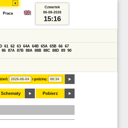
x
Czwartek
06-08-2026
Praca
15:16
D
61
62
63
64A
64B
65A
65B
66
67
86
87A
87B
88A
88B
88C
88D
89
90
zień:
i godzinę:
Schematy
Pobierz