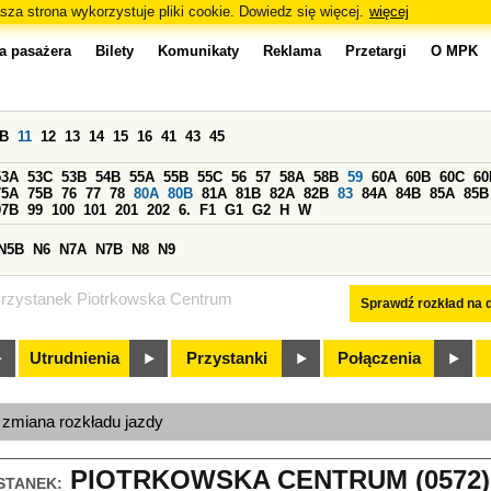
sza strona wykorzystuje pliki cookie. Dowiedz się więcej.
więcej
a pasażera
Bilety
Komunikaty
Reklama
Przetargi
O MPK
0B
11
12
13
14
15
16
41
43
45
53A
53C
53B
54B
55A
55B
55C
56
57
58A
58B
59
60A
60B
60C
60
75A
75B
76
77
78
80A
80B
81A
81B
82A
82B
83
84A
84B
85A
85B
97B
99
100
101
201
202
6.
F1
G1
G2
H
W
N5B
N6
N7A
N7B
N8
N9
rzystanek Piotrkowska Centrum
Sprawdź rozkład na d
Utrudnienia
Przystanki
Połączenia
, zmiana rozkładu jazdy
PIOTRKOWSKA CENTRUM (0572)
STANEK: