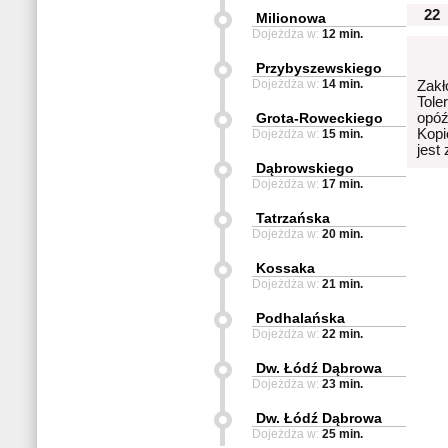
22
Milionowa
Dojeżdża w:
12 min.
Przybyszewskiego
Dojeżdża w:
14 min.
Zakł
Tole
Grota-Roweckiego
opóź
Kopi
Dojeżdża w:
15 min.
jest
Dąbrowskiego
Dojeżdża w:
17 min.
Tatrzańska
Dojeżdża w:
20 min.
Kossaka
Dojeżdża w:
21 min.
Podhalańska
Dojeżdża w:
22 min.
Dw. Łódź Dąbrowa
Dojeżdża w:
23 min.
Dw. Łódź Dąbrowa
Dojeżdża w:
25 min.