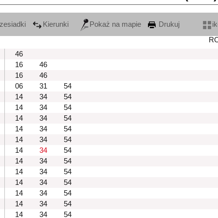
zesiadki
Kierunki
Pokaż na mapie
Drukuj
i
R
46
16
46
16
46
06
31
54
14
34
54
14
34
54
14
34
54
14
34
54
14
34
54
14
34
54
14
34
54
14
34
54
14
34
54
14
34
54
14
34
54
14
34
54