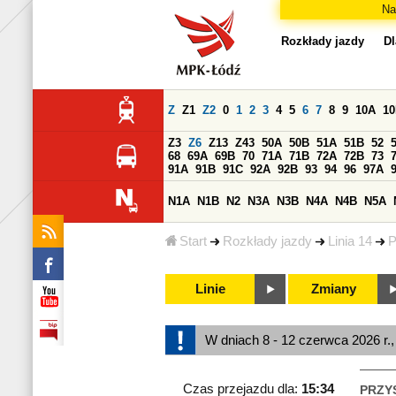
Na
Rozkłady jazdy
Dl
Z
Z1
Z2
0
1
2
3
4
5
6
7
8
9
10A
1
Z3
Z6
Z13
Z43
50A
50B
51A
51B
52
68
69A
69B
70
71A
71B
72A
72B
73
91A
91B
91C
92A
92B
93
94
96
97A
N1A
N1B
N2
N3A
N3B
N4A
N4B
N5A
Start
Rozkłady jazdy
Linia 14
P
Linie
Zmiany
W dniach 8 - 12 czerwca 2026 r.
Czas przejazdu dla:
15:34
PRZY