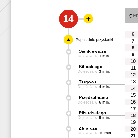
Pr
14
6
Poprzednie przystanki
7
8
Sienkiewicza
9
Dojeżdża w:
1 min.
10
Kilińskiego
11
Dojeżdża w:
3 min.
12
13
Targowa
Dojeżdża w:
4 min.
14
15
Przędzalniana
16
Dojeżdża w:
6 min.
17
Piłsudskiego
18
Dojeżdża w:
9 min.
19
Zbiorcza
20
Dojeżdża w:
10 min.
21