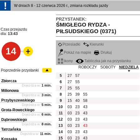
W dniach 8 - 12 czerwca 2026 r., zmiana rozkładu jazdy
PRZYSTANEK:
ŚMIGŁEGO RYDZA -
Czas przejazdu
PIŁSUDSKIEGO (0371)
dla:
13:43
Przesiadki
Kierunki
14
Pokaż na mapie
Drukuj
ikony
Tabliczka jak na przystanku
ROBOCZY
SOBOTY
NIEDZIELA
Poprzednie przystanki
5
27
57
Zbiorcza
6
27
55
Dojeżdża w:
1 min.
7
25
55
Milionowa
8
25
39
55
Dojeżdża w:
3 min.
Przybyszewskiego
9
15
40
58
Dojeżdża w:
5 min.
10
03
23
43
Grota-Roweckiego
11
03
23
43
Dojeżdża w:
6 min.
12
03
23
43
Dąbrowskiego
Dojeżdża w:
8 min.
13
03
23
43
Tatrzańska
14
03
23
43
Dojeżdża w:
11 min.
15
03
23
43
Kossaka