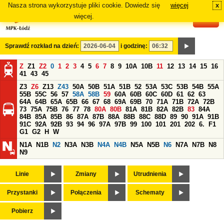
Nasza strona wykorzystuje pliki cookie. Dowiedz się
więcej
x
#
więcej.
Sprawdź rozkład na dzień:
i godzinę:
Z
Z1
Z2
0
1
2
3
4
5
6
7
8
9
10A
10B
11
12
13
14
15
16
41
43
45
Z3
Z6
Z13
Z43
50A
50B
51A
51B
52
53A
53C
53B
54B
55A
55B
55C
56
57
58A
58B
59
60A
60B
60C
60D
61
62
63
64A
64B
65A
65B
66
67
68
69A
69B
70
71A
71B
72A
72B
73
75A
75B
76
77
78
80A
80B
81A
81B
82A
82B
83
84A
84B
85A
85B
86
87A
87B
88A
88B
88C
88D
89
90
91A
91B
91C
92A
92B
93
94
96
97A
97B
99
100
101
201
202
6.
F1
G1
G2
H
W
N1A
N1B
N2
N3A
N3B
N4A
N4B
N5A
N5B
N6
N7A
N7B
N8
N9
Linie
Zmiany
Utrudnienia
Przystanki
Połączenia
Schematy
Pobierz