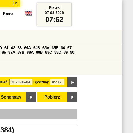
x
Piątek
07-08-2026
Praca
07:52
D
61
62
63
64A
64B
65A
65B
66
67
86
87A
87B
88A
88B
88C
88D
89
90
zień:
i godzinę:
Schematy
Pobierz
384)