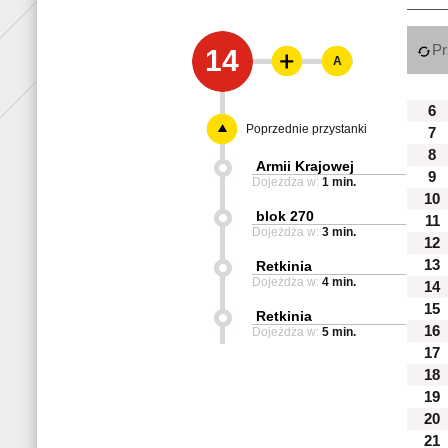
Pr
14
A
6
Poprzednie przystanki
7
8
Armii Krajowej
9
Dojeżdża w:
1 min.
10
blok 270
11
Dojeżdża w:
3 min.
12
13
Retkinia
Dojeżdża w:
4 min.
14
15
Retkinia
16
Dojeżdża w:
5 min.
17
18
19
20
21