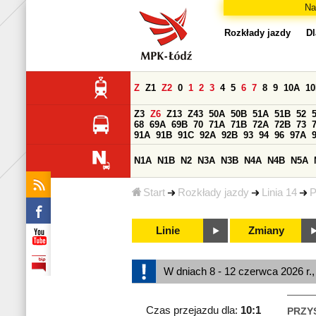
Na
Rozkłady jazdy
Dl
Z
Z1
Z2
0
1
2
3
4
5
6
7
8
9
10A
1
Z3
Z6
Z13
Z43
50A
50B
51A
51B
52
68
69A
69B
70
71A
71B
72A
72B
73
91A
91B
91C
92A
92B
93
94
96
97A
N1A
N1B
N2
N3A
N3B
N4A
N4B
N5A
Start
Rozkłady jazdy
Linia 14
P
Linie
Zmiany
W dniach 8 - 12 czerwca 2026 r.
Czas przejazdu dla:
10:1
PRZY