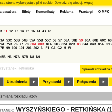
sza strona wykorzystuje pliki cookie. Dowiedz się więcej.
więcej
a pasażera
Bilety
Komunikaty
Reklama
Przetargi
O MPK
0B
11
12
13
14
15
16
41
43
45
53A
53C
53B
54B
55A
55B
55C
56
57
58A
58B
59
60A
60B
60C
60
75A
75B
76
77
78
80A
80B
81A
81B
82A
82B
83
84A
84B
85A
85B
97B
99
100
101
201
202
6.
F1
G1
G2
H
W
N5B
N6
N7A
N7B
N8
N9
rzystanek Retkińska
Sprawdź rozkład na d
Utrudnienia
Przystanki
Połączenia
, zmiana rozkładu jazdy
WYSZYŃSKIEGO - RETKIŃSKA (1
STANEK: