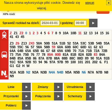
Nasza strona wykorzystuje pliki cookie. Dowiedz się
więcej
x
#
więcej.
Sprawdź rozkład na dzień:
i godzinę:
Z
Z1
Z2
0
1
2
3
4
5
6
7
8
9
10A
10B
11
12
13
14
15
16
41
43
45
Z3
Z6
Z13
Z43
50A
50B
51A
51B
52
53A
53C
53B
54B
55A
55B
55C
56
57
58A
58B
59
60A
60B
60C
60D
61
62
63
64A
64B
65A
65B
66
67
68
69A
69B
70
71A
71B
72A
72B
73
75A
75B
76
77
78
80A
80B
81A
81B
82A
82B
83
84A
84B
85A
85B
86
87A
87B
88A
88B
88C
88D
89
90
91A
91B
91C
92A
92B
93
94
96
97A
97B
99
100
101
201
202
6.
F1
G1
G2
H
W
N1A
N1B
N2
N3A
N3B
N4A
N4B
N5A
N5B
N6
N7A
N7B
N8
N9
Linie
Zmiany
Utrudnienia
Przystanki
Połączenia
Schematy
Pobierz