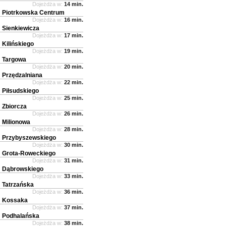
Dojeżdża w:
14 min.
Piotrkowska Centrum
Dojeżdża w:
16 min.
Sienkiewicza
Dojeżdża w:
17 min.
Kilińskiego
Dojeżdża w:
19 min.
Targowa
Dojeżdża w:
20 min.
Przędzalniana
Dojeżdża w:
22 min.
Piłsudskiego
Dojeżdża w:
25 min.
Zbiorcza
Dojeżdża w:
26 min.
Milionowa
Dojeżdża w:
28 min.
Przybyszewskiego
Dojeżdża w:
30 min.
Grota-Roweckiego
Dojeżdża w:
31 min.
Dąbrowskiego
Dojeżdża w:
33 min.
Tatrzańska
Dojeżdża w:
36 min.
Kossaka
Dojeżdża w:
37 min.
Podhalańska
Dojeżdża w:
38 min.