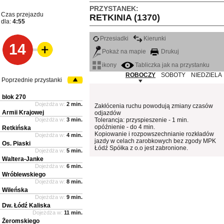
PRZYSTANEK:
Czas przejazdu
RETKINIA (1370)
dla:
4:55
Przesiadki
Kierunki
14
Pokaż na mapie
Drukuj
ikony
Tabliczka jak na przystanku
ROBOCZY
SOBOTY
NIEDZIELA
Poprzednie przystanki
blok 270
Dojeżdża w:
2 min.
Zakłócenia ruchu powodują zmiany czasów
Armii Krajowej
odjazdów
Dojeżdża w:
3 min.
Tolerancja: przyspieszenie - 1 min.
opóźnienie - do 4 min.
Retkińska
Kopiowanie i rozpowszechnianie rozkładów
Dojeżdża w:
4 min.
jazdy w celach zarobkowych bez zgody MPK
Os. Piaski
Łódź Spółka z o.o jest zabronione.
Dojeżdża w:
5 min.
Waltera-Janke
Dojeżdża w:
6 min.
Wróblewskiego
Dojeżdża w:
8 min.
Wileńska
Dojeżdża w:
9 min.
Dw. Łódź Kaliska
Dojeżdża w:
11 min.
Żeromskiego