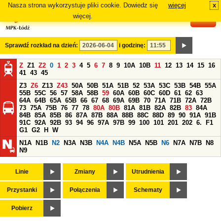
Nasza strona wykorzystuje pliki cookie. Dowiedz się
więcej
x
#
więcej.
Sprawdź rozkład na dzień:
i godzinę:
Z
Z1
Z2
0
1
2
3
4
5
6
7
8
9
10A
10B
11
12
13
14
15
16
41
43
45
Z3
Z6
Z13
Z43
50A
50B
51A
51B
52
53A
53C
53B
54B
55A
55B
55C
56
57
58A
58B
59
60A
60B
60C
60D
61
62
63
64A
64B
65A
65B
66
67
68
69A
69B
70
71A
71B
72A
72B
73
75A
75B
76
77
78
80A
80B
81A
81B
82A
82B
83
84A
84B
85A
85B
86
87A
87B
88A
88B
88C
88D
89
90
91A
91B
91C
92A
92B
93
94
96
97A
97B
99
100
101
201
202
6.
F1
G1
G2
H
W
N1A
N1B
N2
N3A
N3B
N4A
N4B
N5A
N5B
N6
N7A
N7B
N8
N9
Linie
Zmiany
Utrudnienia
Przystanki
Połączenia
Schematy
Pobierz