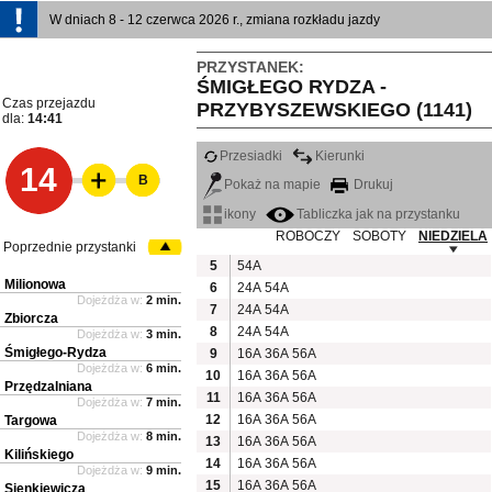
W dniach 8 - 12 czerwca 2026 r., zmiana rozkładu jazdy
PRZYSTANEK:
ŚMIGŁEGO RYDZA -
Czas przejazdu
PRZYBYSZEWSKIEGO (1141)
dla:
14:41
Przesiadki
Kierunki
14
B
Pokaż na mapie
Drukuj
ikony
Tabliczka jak na przystanku
ROBOCZY
SOBOTY
NIEDZIELA
Poprzednie przystanki
5
54A
Milionowa
6
24A
54A
Dojeżdża w:
2 min.
7
24A
54A
Zbiorcza
8
24A
54A
Dojeżdża w:
3 min.
Śmigłego-Rydza
9
16A
36A
56A
Dojeżdża w:
6 min.
10
16A
36A
56A
Przędzalniana
11
16A
36A
56A
Dojeżdża w:
7 min.
12
16A
36A
56A
Targowa
Dojeżdża w:
8 min.
13
16A
36A
56A
Kilińskiego
14
16A
36A
56A
Dojeżdża w:
9 min.
15
16A
36A
56A
Sienkiewicza