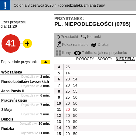
Od dnia 8 czerwca 2026 r., (poniedziałek), zmiana trasy
PRZYSTANEK:
Czas przejazdu
PL. NIEPODLEGŁOŚCI (0795)
dla:
11:20
Przesiadki
Kierunki
41
Pokaż na mapie
Drukuj
ikony
Tabliczka jak na przystanku
ROBOCZY
SOBOTY
NIEDZIELA
Poprzednie przystanki
4
26
Wólczańska
5
14
Dojeżdża w:
2 min.
6
28
54
Rondo Lotników Lwowskich
7
28
54
Dojeżdża w:
3 min.
Jana Pawła II
8
25
55
Dojeżdża w:
6 min.
9
25
50
Prądzyńskiego
10
20
50
Dojeżdża w:
7 min.
11
20
50
3 Maja
Dojeżdża w:
9 min.
12
20
50
Dubois
13
20
50
Dojeżdża w:
10 min.
14
20
50
Rudzka
Dojeżdża w:
11 min.
15
20
50