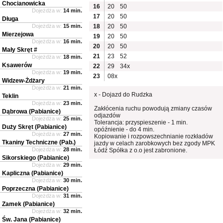
Chocianowicka
16
20
50
Dojeżdża w:
14 min.
17
20
50
Długa
Dojeżdża w:
15 min.
18
20
50
Mierzejowa
19
20
50
Dojeżdża w:
16 min.
20
20
50
Mały Skręt #
21
23
52
Dojeżdża w:
18 min.
Ksawerów
22
29
34x
Dojeżdża w:
19 min.
23
08x
Widzew-Żdżary
Dojeżdża w:
21 min.
x - Dojazd do Rudzka
Teklin
Dojeżdża w:
23 min.
Zakłócenia ruchu powodują zmiany czasów
Dąbrowa (Pabianice)
odjazdów
Dojeżdża w:
25 min.
Tolerancja: przyspieszenie - 1 min.
Duży Skręt (Pabianice)
opóźnienie - do 4 min.
Dojeżdża w:
27 min.
Kopiowanie i rozpowszechnianie rozkładów
Tkaniny Techniczne (Pab.)
jazdy w celach zarobkowych bez zgody MPK
Dojeżdża w:
28 min.
Łódź Spółka z o.o jest zabronione.
Sikorskiego (Pabianice)
Dojeżdża w:
29 min.
Kapliczna (Pabianice)
Dojeżdża w:
30 min.
Poprzeczna (Pabianice)
Dojeżdża w:
31 min.
Zamek (Pabianice)
Dojeżdża w:
32 min.
Św. Jana (Pabianice)