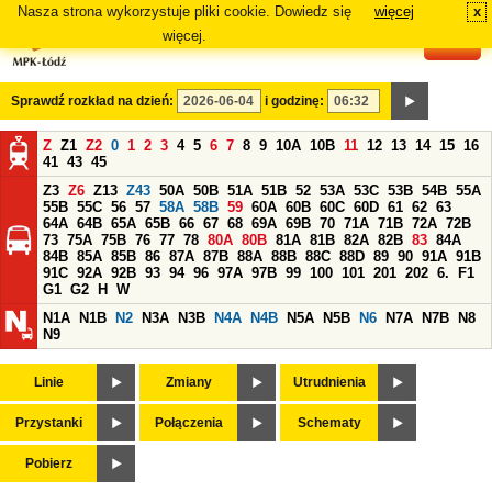
Nasza strona wykorzystuje pliki cookie. Dowiedz się
więcej
x
#
więcej.
Sprawdź rozkład na dzień:
i godzinę:
Z
Z1
Z2
0
1
2
3
4
5
6
7
8
9
10A
10B
11
12
13
14
15
16
41
43
45
Z3
Z6
Z13
Z43
50A
50B
51A
51B
52
53A
53C
53B
54B
55A
55B
55C
56
57
58A
58B
59
60A
60B
60C
60D
61
62
63
64A
64B
65A
65B
66
67
68
69A
69B
70
71A
71B
72A
72B
73
75A
75B
76
77
78
80A
80B
81A
81B
82A
82B
83
84A
84B
85A
85B
86
87A
87B
88A
88B
88C
88D
89
90
91A
91B
91C
92A
92B
93
94
96
97A
97B
99
100
101
201
202
6.
F1
G1
G2
H
W
N1A
N1B
N2
N3A
N3B
N4A
N4B
N5A
N5B
N6
N7A
N7B
N8
N9
Linie
Zmiany
Utrudnienia
Przystanki
Połączenia
Schematy
Pobierz