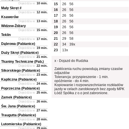
Dojeżdża w:
10 min.
15
26
56
Mały Skręt #
16
26
56
Dojeżdża w:
12 min.
17
26
56
Ksawerów
Dojeżdża w:
13 min.
18
26
56
Widzew-Żdżary
19
26
56
Dojeżdża w:
15 min.
20
26
56
Teklin
21
29
58
Dojeżdża w:
17 min.
Dąbrowa (Pabianice)
22
34
39x
Dojeżdża w:
19 min.
23
13x
Duży Skręt (Pabianice)
Dojeżdża w:
21 min.
x - Dojazd do Rudzka
Tkaniny Techniczne (Pab.)
Dojeżdża w:
22 min.
Zakłócenia ruchu powodują zmiany czasów
Sikorskiego (Pabianice)
odjazdów
Dojeżdża w:
23 min.
Tolerancja: przyspieszenie - 1 min.
Kapliczna (Pabianice)
opóźnienie - do 4 min.
Dojeżdża w:
24 min.
Kopiowanie i rozpowszechnianie rozkładów
Poprzeczna (Pabianice)
jazdy w celach zarobkowych bez zgody MPK
Dojeżdża w:
25 min.
Łódź Spółka z o.o jest zabronione.
Zamek (Pabianice)
Dojeżdża w:
26 min.
Św. Jana (Pabianice)
Dojeżdża w:
27 min.
Traugutta (Pabianice)
Dojeżdża w:
28 min.
Lutomierska (Pabianice)
Dojeżdża w:
29 min.