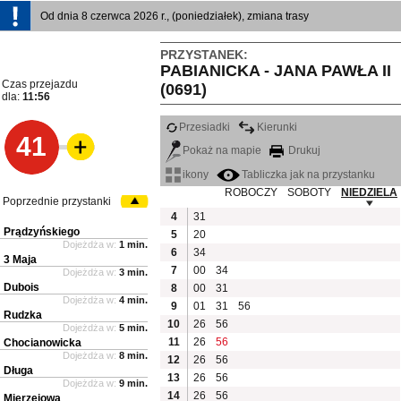
Od dnia 8 czerwca 2026 r., (poniedziałek), zmiana trasy
PRZYSTANEK:
PABIANICKA - JANA PAWŁA II
Czas przejazdu
(0691)
dla:
11:56
Przesiadki
Kierunki
41
Pokaż na mapie
Drukuj
ikony
Tabliczka jak na przystanku
ROBOCZY
SOBOTY
NIEDZIELA
Poprzednie przystanki
4
31
Prądzyńskiego
5
20
Dojeżdża w:
1 min.
6
34
3 Maja
7
00
34
Dojeżdża w:
3 min.
Dubois
8
00
31
Dojeżdża w:
4 min.
9
01
31
56
Rudzka
10
26
56
Dojeżdża w:
5 min.
11
26
56
Chocianowicka
Dojeżdża w:
8 min.
12
26
56
Długa
13
26
56
Dojeżdża w:
9 min.
14
26
56
Mierzejowa