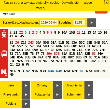
Nasza strona wykorzystuje pliki cookie. Dowiedz się
więcej
x
#
więcej.
Sprawdź rozkład na dzień:
i godzinę:
Z
Z1
Z2
0
1
2
3
4
5
6
7
8
9
10A
10B
11
12
13
14
15
16
41
43
45
Z3
Z6
Z13
Z43
50A
50B
51A
51B
52
53A
53C
53B
54B
55A
55B
55C
56
57
58A
58B
59
60A
60B
60C
60D
61
62
63
64A
64B
65A
65B
66
67
68
69A
69B
70
71A
71B
72A
72B
73
75A
75B
76
77
78
80A
80B
81A
81B
82A
82B
83
84A
84B
85A
85B
86
87A
87B
88A
88B
88C
88D
89
90
91A
91B
91C
92A
92B
93
94
96
97A
97B
99
100
101
201
202
6.
F1
G1
G2
H
W
N1A
N1B
N2
N3A
N3B
N4A
N4B
N5A
N5B
N6
N7A
N7B
N8
N9
Linie
Zmiany
Utrudnienia
Przystanki
Połączenia
Schematy
Pobierz