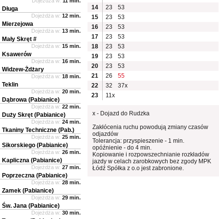
Dojeżdża w:
11 min.
14
23
53
Długa
Dojeżdża w:
12 min.
15
23
53
Mierzejowa
16
23
53
Dojeżdża w:
13 min.
17
23
53
Mały Skręt #
Dojeżdża w:
15 min.
18
23
53
Ksawerów
19
23
53
Dojeżdża w:
16 min.
20
23
53
Widzew-Żdżary
21
26
55
Dojeżdża w:
18 min.
Teklin
22
32
37x
Dojeżdża w:
20 min.
23
11x
Dąbrowa (Pabianice)
Dojeżdża w:
22 min.
x - Dojazd do Rudzka
Duży Skręt (Pabianice)
Dojeżdża w:
24 min.
Zakłócenia ruchu powodują zmiany czasów
Tkaniny Techniczne (Pab.)
odjazdów
Dojeżdża w:
25 min.
Tolerancja: przyspieszenie - 1 min.
Sikorskiego (Pabianice)
opóźnienie - do 4 min.
Dojeżdża w:
26 min.
Kopiowanie i rozpowszechnianie rozkładów
Kapliczna (Pabianice)
jazdy w celach zarobkowych bez zgody MPK
Dojeżdża w:
27 min.
Łódź Spółka z o.o jest zabronione.
Poprzeczna (Pabianice)
Dojeżdża w:
28 min.
Zamek (Pabianice)
Dojeżdża w:
29 min.
Św. Jana (Pabianice)
Dojeżdża w:
30 min.