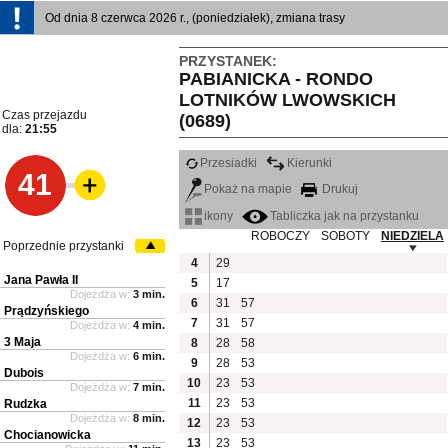
Od dnia 8 czerwca 2026 r., (poniedziałek), zmiana trasy
PRZYSTANEK:
PABIANICKA - RONDO
LOTNIKÓW LWOWSKICH
Czas przejazdu
(0689)
dla:
21:55
Przesiadki
Kierunki
41
Pokaż na mapie
Drukuj
ikony
Tabliczka jak na przystanku
ROBOCZY
SOBOTY
NIEDZIELA
Poprzednie przystanki
4
29
Jana Pawła II
5
17
Dojeżdża w:
3 min.
6
31
57
Prądzyńskiego
7
31
57
Dojeżdża w:
4 min.
3 Maja
8
28
58
Dojeżdża w:
6 min.
9
28
53
Dubois
10
23
53
Dojeżdża w:
7 min.
11
23
53
Rudzka
Dojeżdża w:
8 min.
12
23
53
Chocianowicka
13
23
53