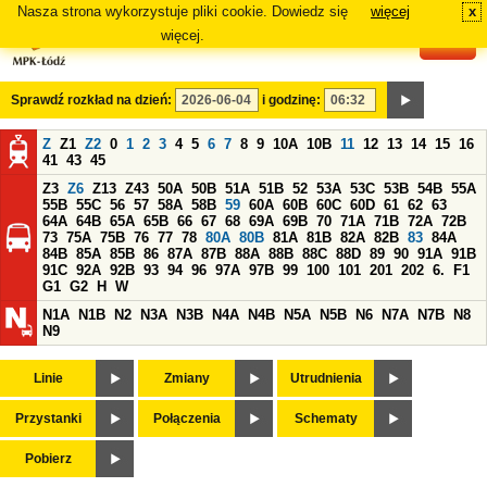
Nasza strona wykorzystuje pliki cookie. Dowiedz się
więcej
x
#
więcej.
Sprawdź rozkład na dzień:
i godzinę:
Z
Z1
Z2
0
1
2
3
4
5
6
7
8
9
10A
10B
11
12
13
14
15
16
41
43
45
Z3
Z6
Z13
Z43
50A
50B
51A
51B
52
53A
53C
53B
54B
55A
55B
55C
56
57
58A
58B
59
60A
60B
60C
60D
61
62
63
64A
64B
65A
65B
66
67
68
69A
69B
70
71A
71B
72A
72B
73
75A
75B
76
77
78
80A
80B
81A
81B
82A
82B
83
84A
84B
85A
85B
86
87A
87B
88A
88B
88C
88D
89
90
91A
91B
91C
92A
92B
93
94
96
97A
97B
99
100
101
201
202
6.
F1
G1
G2
H
W
N1A
N1B
N2
N3A
N3B
N4A
N4B
N5A
N5B
N6
N7A
N7B
N8
N9
Linie
Zmiany
Utrudnienia
Przystanki
Połączenia
Schematy
Pobierz