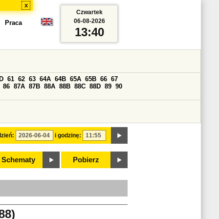
x
Czwartek
06-08-2026
Praca
13:40
D
61
62
63
64A
64B
65A
65B
66
67
86
87A
87B
88A
88B
88C
88D
89
90
zień:
i godzinę:
Schematy
Pobierz
88)