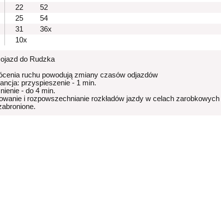
22
52
25
54
31
36x
10x
Dojazd do Rudzka
ócenia ruchu powodują zmiany czasów odjazdów
rancja: przyspieszenie - 1 min.
nienie - do 4 min.
owanie i rozpowszechnianie rozkładów jazdy w celach zarobkowych
 zabronione.