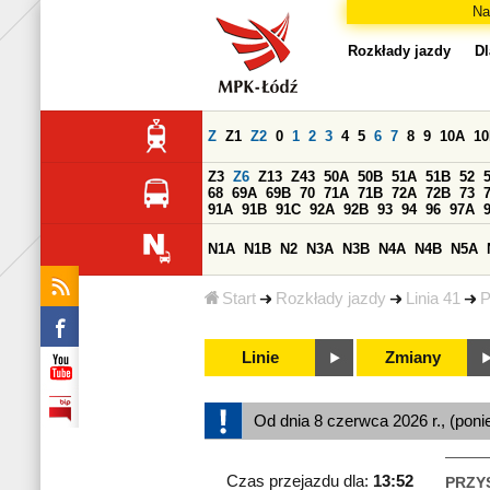
Na
Rozkłady jazdy
Dl
Z
Z1
Z2
0
1
2
3
4
5
6
7
8
9
10A
1
Z3
Z6
Z13
Z43
50A
50B
51A
51B
52
68
69A
69B
70
71A
71B
72A
72B
73
91A
91B
91C
92A
92B
93
94
96
97A
N1A
N1B
N2
N3A
N3B
N4A
N4B
N5A
Start
Rozkłady jazdy
Linia 41
P
Linie
Zmiany
Od dnia 8 czerwca 2026 r., (poni
Czas przejazdu dla:
13:52
PRZY