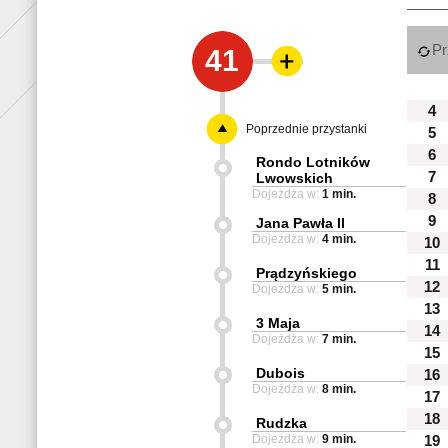
Pr
41
4
Poprzednie przystanki
5
6
Rondo Lotników
7
Lwowskich
Dojeżdża w:
1 min.
8
9
Jana Pawła II
Dojeżdża w:
4 min.
10
11
Prądzyńskiego
12
Dojeżdża w:
5 min.
13
3 Maja
14
Dojeżdża w:
7 min.
15
Dubois
16
Dojeżdża w:
8 min.
17
18
Rudzka
Dojeżdża w:
9 min.
19