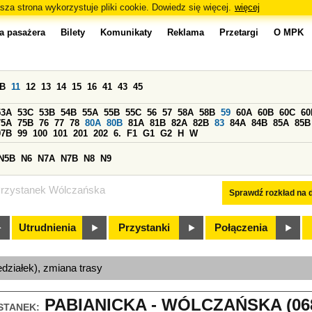
sza strona wykorzystuje pliki cookie. Dowiedz się więcej.
więcej
a pasażera
Bilety
Komunikaty
Reklama
Przetargi
O MPK
0B
11
12
13
14
15
16
41
43
45
53A
53C
53B
54B
55A
55B
55C
56
57
58A
58B
59
60A
60B
60C
60
75A
75B
76
77
78
80A
80B
81A
81B
82A
82B
83
84A
84B
85A
85B
97B
99
100
101
201
202
6.
F1
G1
G2
H
W
N5B
N6
N7A
N7B
N8
N9
rzystanek Wólczańska
Sprawdź rozkład na d
Utrudnienia
Przystanki
Połączenia
edziałek), zmiana trasy
PABIANICKA - WÓLCZAŃSKA (06
STANEK: