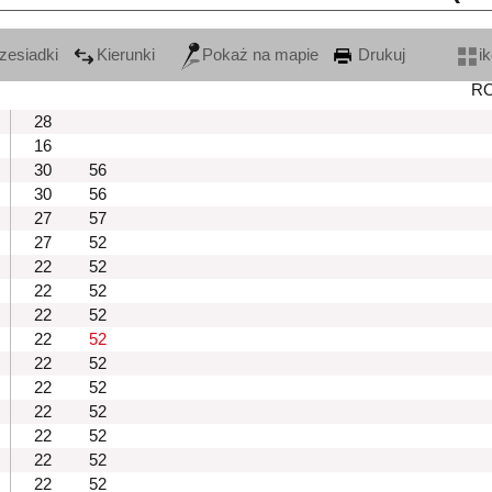
zesiadki
Kierunki
Pokaż na mapie
Drukuj
i
R
28
16
30
56
30
56
27
57
27
52
22
52
22
52
22
52
22
52
22
52
22
52
22
52
22
52
22
52
22
52