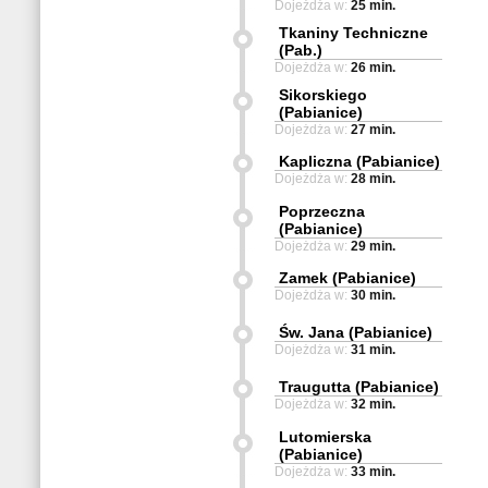
Dojeżdża w:
25 min.
Tkaniny Techniczne
(Pab.)
Dojeżdża w:
26 min.
Sikorskiego
(Pabianice)
Dojeżdża w:
27 min.
Kapliczna (Pabianice)
Dojeżdża w:
28 min.
Poprzeczna
(Pabianice)
Dojeżdża w:
29 min.
Zamek (Pabianice)
Dojeżdża w:
30 min.
Św. Jana (Pabianice)
Dojeżdża w:
31 min.
Traugutta (Pabianice)
Dojeżdża w:
32 min.
Lutomierska
(Pabianice)
Dojeżdża w:
33 min.