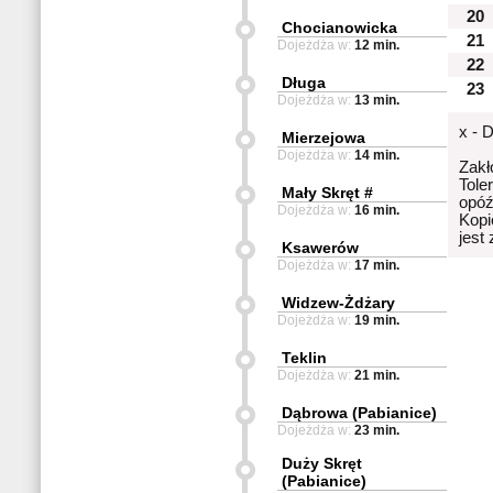
20
Chocianowicka
21
Dojeżdża w:
12 min.
22
Długa
23
Dojeżdża w:
13 min.
x - 
Mierzejowa
Dojeżdża w:
14 min.
Zakł
Tole
Mały Skręt #
opóź
Dojeżdża w:
16 min.
Kopi
jest
Ksawerów
Dojeżdża w:
17 min.
Widzew-Żdżary
Dojeżdża w:
19 min.
Teklin
Dojeżdża w:
21 min.
Dąbrowa (Pabianice)
Dojeżdża w:
23 min.
Duży Skręt
(Pabianice)